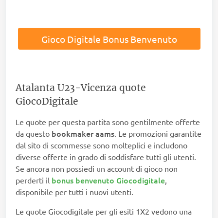
Gioco Digitale Bonus Benvenuto
Atalanta U23-Vicenza quote
GiocoDigitale
Le quote per questa partita sono gentilmente offerte
bookmaker aams
da questo
. Le promozioni garantite
dal sito di scommesse sono molteplici e includono
diverse offerte in grado di soddisfare tutti gli utenti.
Se ancora non possiedi un account di gioco non
bonus benvenuto Giocodigitale
perderti il
,
disponibile per tutti i nuovi utenti.
Le quote Giocodigitale per gli esiti 1X2 vedono una