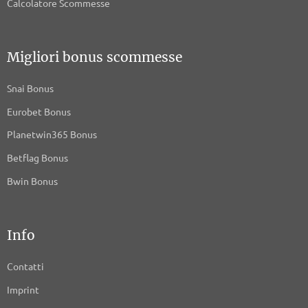
Calcolatore Scommesse
Migliori bonus scommesse
Snai Bonus
Eurobet Bonus
Planetwin365 Bonus
Betflag Bonus
Bwin Bonus
Info
Contatti
Imprint