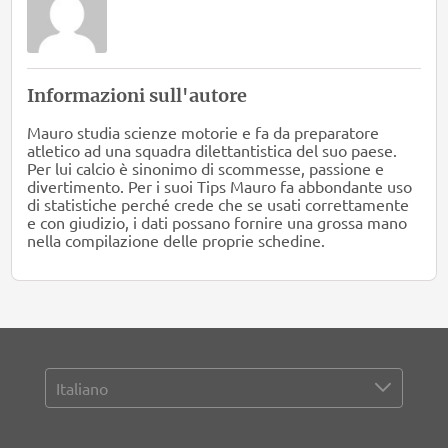
Informazioni sull'autore
Mauro studia scienze motorie e fa da preparatore
atletico ad una squadra dilettantistica del suo paese.
Per lui calcio è sinonimo di scommesse, passione e
divertimento. Per i suoi Tips Mauro fa abbondante uso
di statistiche perché crede che se usati correttamente
e con giudizio, i dati possano fornire una grossa mano
nella compilazione delle proprie schedine.