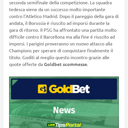
seconda semifinale della competizione. La squadra
tedesca viene da un successo molto importante
contro l’Atletico Madrid. Dopo il pareggio della gara di
andata, il Borussia è riuscito ad imporsi durante la
gara di ritorno. Il PSG ha affrontato una partita molto
difficile contro il Barcellona ma alla fine è riuscito ad
imporsi. I parigini proveranno un nuovo attacco alla
Champions per sperare di conquistare finalmente il
titolo. Goditi al meglio questo incontro grazie alle
Goldbet scommesse
quote offerte da
.