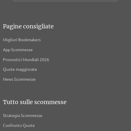
Pagine consigliate
Migliori Bookmakers
App Scommesse
Pronostici Mondiali 2026
Quote maggiorate
News Scommesse
Tutto sulle scommesse
Strategia Scommesse
Confronto Quote