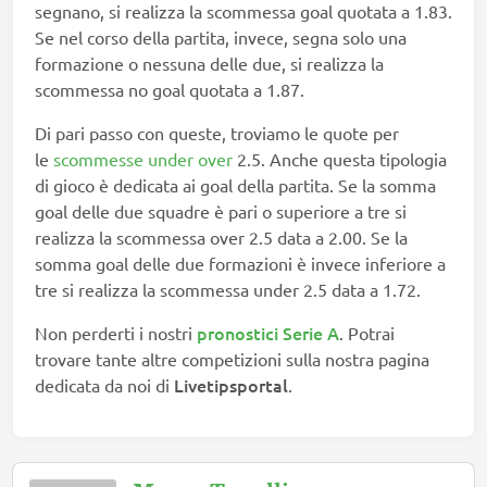
segnano, si realizza la scommessa goal quotata a 1.83.
Se nel corso della partita, invece, segna solo una
formazione o nessuna delle due, si realizza la
scommessa no goal quotata a 1.87.
Di pari passo con queste, troviamo le quote per
le
scommesse under over
2.5. Anche questa tipologia
di gioco è dedicata ai goal della partita. Se la somma
goal delle due squadre è pari o superiore a tre si
realizza la scommessa over 2.5 data a 2.00. Se la
somma goal delle due formazioni è invece inferiore a
tre si realizza la scommessa under 2.5 data a 1.72.
pronostici Serie A
Non perderti i nostri
. Potrai
trovare tante altre competizioni sulla nostra pagina
Livetipsportal
dedicata da noi di
.