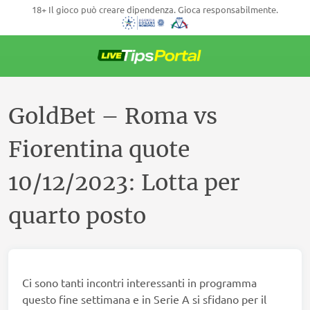
18+ Il gioco può creare dipendenza. Gioca responsabilmente.
Vai
al
contenuto
GoldBet – Roma vs
Fiorentina quote
10/12/2023: Lotta per
quarto posto
Ci sono tanti incontri interessanti in programma
questo fine settimana e in Serie A si sfidano per il