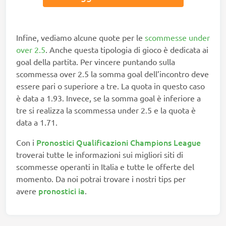
Infine, vediamo alcune quote per le
scommesse under
over 2.5
. Anche questa tipologia di gioco è dedicata ai
goal della partita. Per vincere puntando sulla
scommessa over 2.5 la somma goal dell’incontro deve
essere pari o superiore a tre. La quota in questo caso
è data a 1.93. Invece, se la somma goal è inferiore a
tre si realizza la scommessa under 2.5 e la quota è
data a 1.71.
Pronostici Qualificazioni Champions League
Con i
troverai tutte le informazioni sui migliori siti di
scommesse operanti in Italia e tutte le offerte del
momento. Da noi potrai trovare i nostri tips per
pronostici ia
avere
.