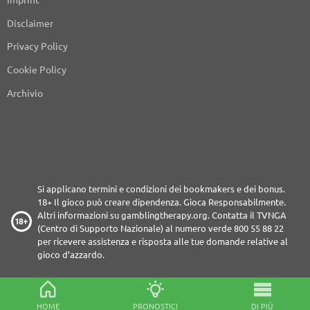
Disclaimer
Privacy Policy
Cookie Policy
Archivio
Si applicano termini e condizioni dei bookmakers e dei bonus.
18+ Il gioco può creare dipendenza. Gioca Responsabilmente.
Altri informazioni su
gamblingtherapy.org
. Contatta il TVNGA
(Centro di Supporto Nazionale) al numero verde 800 55 88 22
per ricevere assistenza e risposta alle tue domande relative al
gioco d’azzardo.
HOME
PRONOSTICI
DI PIÙ