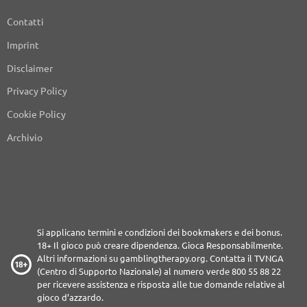
Contatti
Imprint
Disclaimer
Privacy Policy
Cookie Policy
Archivio
Si applicano termini e condizioni dei bookmakers e dei bonus.
18+ Il gioco può creare dipendenza. Gioca Responsabilmente.
Altri informazioni su
gamblingtherapy.org
. Contatta il TVNGA
(Centro di Supporto Nazionale) al numero verde 800 55 88 22
per ricevere assistenza e risposta alle tue domande relative al
gioco d’azzardo.