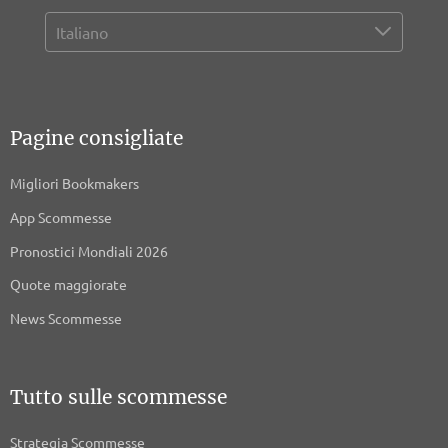
Pagine consigliate
Migliori Bookmakers
App Scommesse
Pronostici Mondiali 2026
Quote maggiorate
News Scommesse
Tutto sulle scommesse
Strategia Scommesse