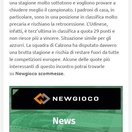
una stagione molto sottotono e vogliono provare a
chiudere meglio il campionato. I padroni di casa, in
particolare, sono in una posizione in classifica molto
precaria e rischiano la retrocessione. L’Udinese,
infatti, è terz’ultima in classifica a quota 29 punti e
non riesce più a vincere. Situazione simile per gli
azzurri. La squadra di Calzona ha disputato davvero
una brutta stagione e rischia di restare fuori da tutte
le competizioni europee. Alcune delle quote più
interessanti di questo incontro potrai trovarle
Newgioco scommesse
su
.