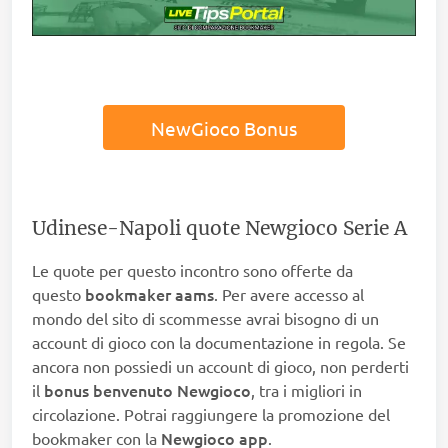
NewGioco Bonus
Udinese-Napoli quote Newgioco Serie A
Le quote per questo incontro sono offerte da
bookmaker aams
questo
. Per avere accesso al
mondo del sito di scommesse avrai bisogno di un
account di gioco con la documentazione in regola. Se
ancora non possiedi un account di gioco, non perderti
bonus benvenuto Newgioco
il
, tra i migliori in
circolazione. Potrai raggiungere la promozione del
Newgioco app
bookmaker con la
.