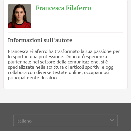
Francesca Filaferro
Informazioni sull'autore
Francesca Filaferro ha trasformato la sua passione per
lo sport in una professione. Dopo un'esperienza
pluriennale nel settore della comunicazione, si è
specializzata nella scrittura di articoli sportivi e oggi
collabora con diverse testate online, occupandosi
principalmente di calcio.