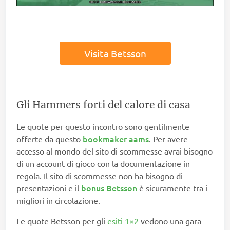
Visita Betsson
Gli Hammers forti del calore di casa
Le quote per questo incontro sono gentilmente
bookmaker aams
offerte da questo
. Per avere
accesso al mondo del sito di scommesse avrai bisogno
di un account di gioco con la documentazione in
regola. Il sito di scommesse non ha bisogno di
bonus Betsson
presentazioni e il
è sicuramente tra i
migliori in circolazione.
Le quote Betsson per gli
esiti 1×2
vedono una gara