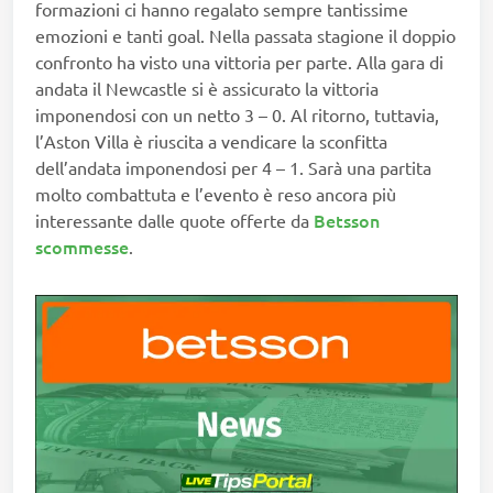
formazioni ci hanno regalato sempre tantissime
emozioni e tanti goal. Nella passata stagione il doppio
confronto ha visto una vittoria per parte. Alla gara di
andata il Newcastle si è assicurato la vittoria
imponendosi con un netto 3 – 0. Al ritorno, tuttavia,
l’Aston Villa è riuscita a vendicare la sconfitta
dell’andata imponendosi per 4 – 1. Sarà una partita
molto combattuta e l’evento è reso ancora più
Betsson
interessante dalle quote offerte da
scommesse
.