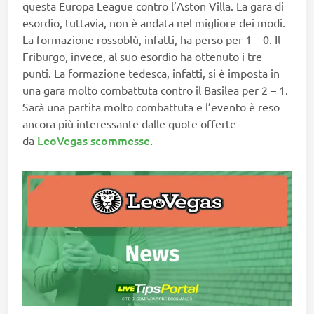
questa Europa League contro l’Aston Villa. La gara di
esordio, tuttavia, non è andata nel migliore dei modi.
La formazione rossoblù, infatti, ha perso per 1 – 0. Il
Friburgo, invece, al suo esordio ha ottenuto i tre
punti. La formazione tedesca, infatti, si è imposta in
una gara molto combattuta contro il Basilea per 2 – 1.
Sarà una partita molto combattuta e l’evento è reso
ancora più interessante dalle quote offerte
LeoVegas scommesse
da
.