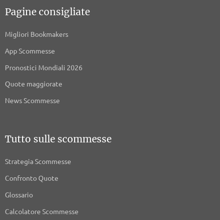
Pagine consigliate
Migliori Bookmakers
App Scommesse
Pronostici Mondiali 2026
Quote maggiorate
News Scommesse
Tutto sulle scommesse
Strategia Scommesse
Confronto Quote
Glossario
Calcolatore Scommesse