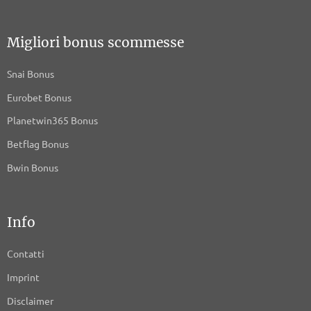
Migliori bonus scommesse
Snai Bonus
Eurobet Bonus
Planetwin365 Bonus
Betflag Bonus
Bwin Bonus
Info
Contatti
Imprint
Disclaimer