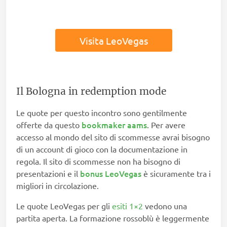
Visita LeoVegas
Il Bologna in redemption mode
Le quote per questo incontro sono gentilmente
bookmaker aams
offerte da questo
. Per avere
accesso al mondo del sito di scommesse avrai bisogno
di un account di gioco con la documentazione in
regola. Il sito di scommesse non ha bisogno di
bonus LeoVegas
presentazioni e il
è sicuramente tra i
migliori in circolazione.
Le quote LeoVegas per gli
esiti 1×2
vedono una
partita aperta. La formazione rossoblù è leggermente