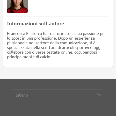
Informazioni sull'autore
Francesca Filaferro ha trasformato la sua passione per
lo sport in una professione. Dopo un'esperienza
pluriennale nel settore della comunicazione, si è
specializzata nella scrittura di articoli sportivi e oggi
collabora con diverse testate online, occupandosi
principalmente di calcio.