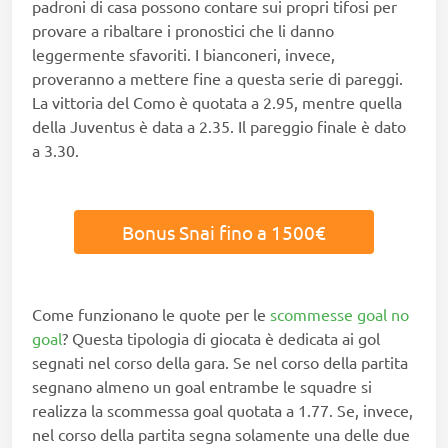
padroni di casa possono contare sui propri tifosi per
provare a ribaltare i pronostici che li danno
leggermente sfavoriti. I bianconeri, invece,
proveranno a mettere fine a questa serie di pareggi.
La vittoria del Como è quotata a 2.95, mentre quella
della Juventus è data a 2.35. Il pareggio finale è dato
a 3.30.
Bonus Snai fino a 1500€
Come funzionano le quote per le
scommesse goal no
goal
? Questa tipologia di giocata è dedicata ai gol
segnati nel corso della gara. Se nel corso della partita
segnano almeno un goal entrambe le squadre si
realizza la scommessa goal quotata a 1.77. Se, invece,
nel corso della partita segna solamente una delle due