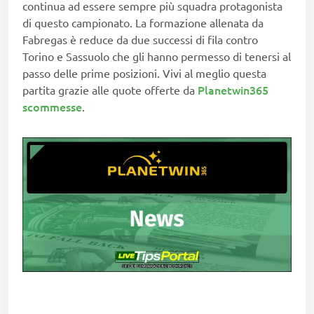
continua ad essere sempre più squadra protagonista
di questo campionato. La formazione allenata da
Fabregas è reduce da due successi di fila contro
Torino e Sassuolo che gli hanno permesso di tenersi al
passo delle prime posizioni. Vivi al meglio questa
Planetwin365
partita grazie alle quote offerte da
scommesse
.