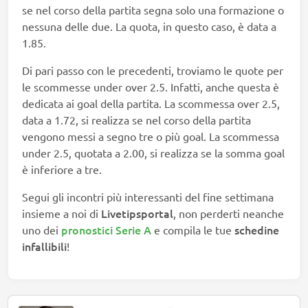
se nel corso della partita segna solo una formazione o
nessuna delle due. La quota, in questo caso, è data a
1.85.
Di pari passo con le precedenti, troviamo le quote per
le scommesse under over 2.5. Infatti, anche questa è
dedicata ai goal della partita. La scommessa over 2.5,
data a 1.72, si realizza se nel corso della partita
vengono messi a segno tre o più goal. La scommessa
under 2.5, quotata a 2.00, si realizza se la somma goal
è inferiore a tre.
Segui gli incontri più interessanti del fine settimana
Livetipsportal
insieme a noi di
, non perderti neanche
pronostici Serie A
schedine
uno dei
e compila le tue
infallibili
!