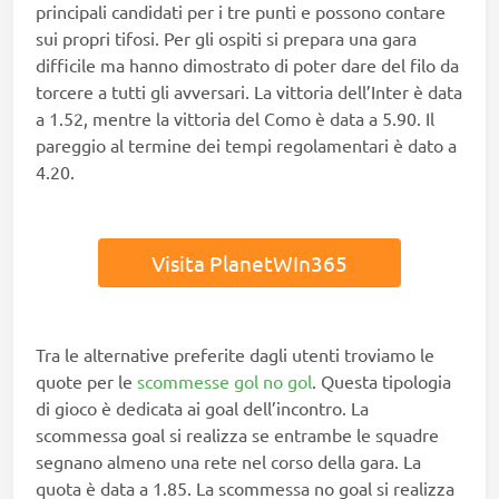
principali candidati per i tre punti e possono contare
sui propri tifosi. Per gli ospiti si prepara una gara
difficile ma hanno dimostrato di poter dare del filo da
torcere a tutti gli avversari. La vittoria dell’Inter è data
a 1.52, mentre la vittoria del Como è data a 5.90. Il
pareggio al termine dei tempi regolamentari è dato a
4.20.
Visita PlanetWIn365
Tra le alternative preferite dagli utenti troviamo le
quote per le
scommesse gol no gol
. Questa tipologia
di gioco è dedicata ai goal dell’incontro. La
scommessa goal si realizza se entrambe le squadre
segnano almeno una rete nel corso della gara. La
quota è data a 1.85. La scommessa no goal si realizza