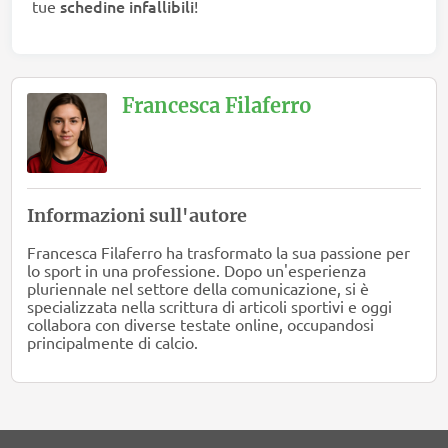
schedine infallibili
tue
!
Francesca Filaferro
Informazioni sull'autore
Francesca Filaferro ha trasformato la sua passione per
lo sport in una professione. Dopo un'esperienza
pluriennale nel settore della comunicazione, si è
specializzata nella scrittura di articoli sportivi e oggi
collabora con diverse testate online, occupandosi
principalmente di calcio.