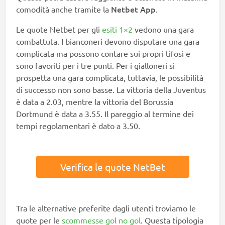
Netbet App
comodità anche tramite la
.
Le quote Netbet per gli
esiti 1×2
vedono una gara
combattuta. I bianconeri devono disputare una gara
complicata ma possono contare sui propri tifosi e
sono favoriti per i tre punti. Per i gialloneri si
prospetta una gara complicata, tuttavia, le possibilità
di successo non sono basse. La vittoria della Juventus
è data a 2.03, mentre la vittoria del Borussia
Dortmund è data a 3.55. Il pareggio al termine dei
tempi regolamentari è dato a 3.50.
Verifica le quote NetBet
Tra le alternative preferite dagli utenti troviamo le
quote per le
scommesse gol no gol
. Questa tipologia