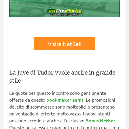
Visita NetBet
La Juve di Tudor vuole aprire in grande
stile
Le quote per questo incontro sono gentilmente
bookmaker aams
offerte da questo
. Le promozioni
del sito di scommesse sono molteplici e presentano
un ventaglio di offerte molto vasto. I nuovi utenti
Bonus Netbet
possono accedere anche all’esclusivo
.
Questo potrà essere raggiunto e ottenuto in massima