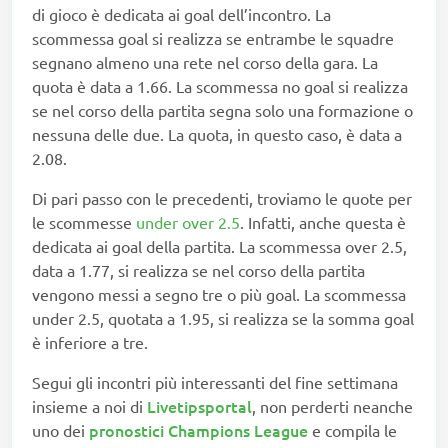
di gioco è dedicata ai goal dell’incontro. La
scommessa goal si realizza se entrambe le squadre
segnano almeno una rete nel corso della gara. La
quota è data a 1.66. La scommessa no goal si realizza
se nel corso della partita segna solo una formazione o
nessuna delle due. La quota, in questo caso, è data a
2.08.
Di pari passo con le precedenti, troviamo le quote per
le scommesse
under over 2.5
. Infatti, anche questa è
dedicata ai goal della partita. La scommessa over 2.5,
data a 1.77, si realizza se nel corso della partita
vengono messi a segno tre o più goal. La scommessa
under 2.5, quotata a 1.95, si realizza se la somma goal
è inferiore a tre.
Segui gli incontri più interessanti del fine settimana
Livetipsportal
insieme a noi di
, non perderti neanche
pronostici Champions League
uno dei
e compila le