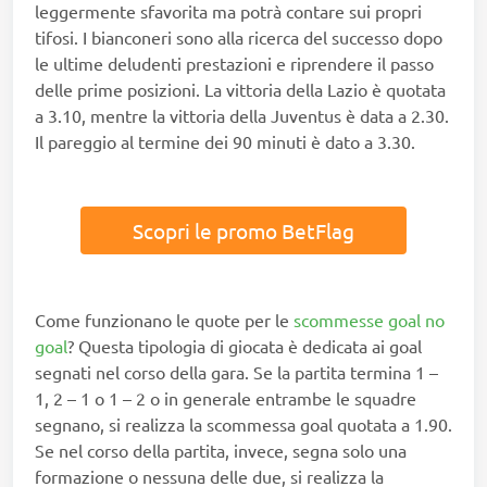
leggermente sfavorita ma potrà contare sui propri
tifosi. I bianconeri sono alla ricerca del successo dopo
le ultime deludenti prestazioni e riprendere il passo
delle prime posizioni. La vittoria della Lazio è quotata
a 3.10, mentre la vittoria della Juventus è data a 2.30.
Il pareggio al termine dei 90 minuti è dato a 3.30.
Scopri le promo BetFlag
Come funzionano le quote per le
scommesse goal no
goal
? Questa tipologia di giocata è dedicata ai goal
segnati nel corso della gara. Se la partita termina 1 –
1, 2 – 1 o 1 – 2 o in generale entrambe le squadre
segnano, si realizza la scommessa goal quotata a 1.90.
Se nel corso della partita, invece, segna solo una
formazione o nessuna delle due, si realizza la