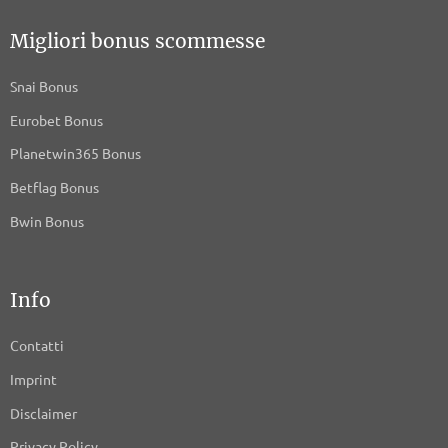
Migliori bonus scommesse
Snai Bonus
Eurobet Bonus
Planetwin365 Bonus
Betflag Bonus
Bwin Bonus
Info
Contatti
Imprint
Disclaimer
Privacy Policy