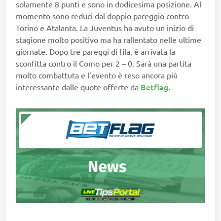
solamente 8 punti e sono in dodicesima posizione. Al
momento sono reduci dal doppio pareggio contro
Torino e Atalanta. La Juventus ha avuto un inizio di
stagione molto positivo ma ha rallentato nelle ultime
giornate. Dopo tre pareggi di fila, è arrivata la
sconfitta contro il Como per 2 – 0. Sarà una partita
molto combattuta e l’evento è reso ancora più
Betflag
interessante dalle quote offerte da
.