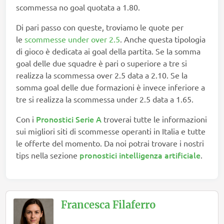
scommessa no goal quotata a 1.80.
Di pari passo con queste, troviamo le quote per
le
scommesse under over 2.5
. Anche questa tipologia
di gioco è dedicata ai goal della partita. Se la somma
goal delle due squadre è pari o superiore a tre si
realizza la scommessa over 2.5 data a 2.10. Se la
somma goal delle due formazioni è invece inferiore a
tre si realizza la scommessa under 2.5 data a 1.65.
Pronostici Serie A
Con i
troverai tutte le informazioni
sui migliori siti di scommesse operanti in Italia e tutte
le offerte del momento. Da noi potrai trovare i nostri
pronostici intelligenza artificiale
tips nella sezione
.
Francesca Filaferro