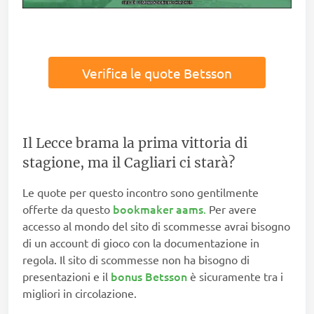
Verifica le quote Betsson
Il Lecce brama la prima vittoria di
stagione, ma il Cagliari ci starà?
Le quote per questo incontro sono gentilmente
bookmaker aams
offerte da questo
.
Per avere
accesso al mondo del sito di scommesse avrai bisogno
di un account di gioco con la documentazione in
regola. Il sito di scommesse non ha bisogno di
bonus Betsson
presentazioni e il
è sicuramente tra i
migliori in circolazione.