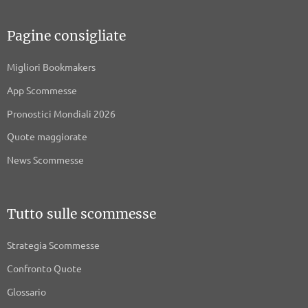
Pagine consigliate
Migliori Bookmakers
App Scommesse
Pronostici Mondiali 2026
Quote maggiorate
News Scommesse
Tutto sulle scommesse
Strategia Scommesse
Confronto Quote
Glossario