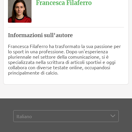
Francesca Filaferro
Informazioni sull'autore
Francesca Filaferro ha trasformato la sua passione per
lo sport in una professione. Dopo un'esperienza
pluriennale nel settore della comunicazione, si è
specializzata nella scrittura di articoli sportivi e oggi
collabora con diverse testate online, occupandosi
principalmente di calcio.