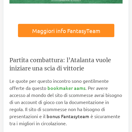
Maggiori info FantasyTeam
Partita combattura: l’Atalanta vuole
iniziare una scia di vittorie
Le quote per questo incontro sono gentilmente
bookmaker aams
offerte da questo
. Per avere
accesso al mondo del sito di scommesse avrai bisogno
di un account di gioco con la documentazione in
regola. Il sito di scommesse non ha bisogno di
bonus Fantasyteam
presentazioni e il
è sicuramente
tra i migliori in circolazione.