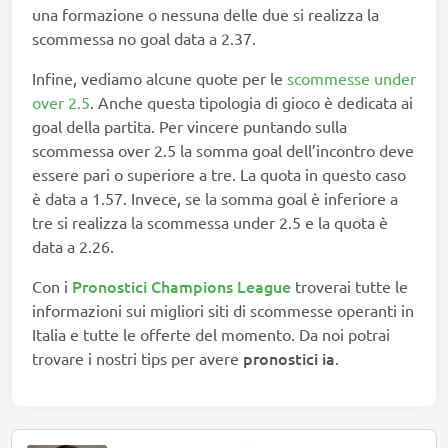
una formazione o nessuna delle due si realizza la
scommessa no goal data a 2.37.
Infine, vediamo alcune quote per le
scommesse under
over 2.5
. Anche questa tipologia di gioco è dedicata ai
goal della partita. Per vincere puntando sulla
scommessa over 2.5 la somma goal dell’incontro deve
essere pari o superiore a tre. La quota in questo caso
è data a 1.57. Invece, se la somma goal è inferiore a
tre si realizza la scommessa under 2.5 e la quota è
data a 2.26.
Pronostici Champions League
Con i
troverai tutte le
informazioni sui migliori siti di scommesse operanti in
Italia e tutte le offerte del momento. Da noi potrai
pronostici ia
trovare i nostri tips per avere
.