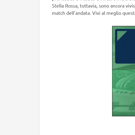
Stella Rossa, tuttavia, sono ancora vivi
match dell’andata. Vivi al meglio quest