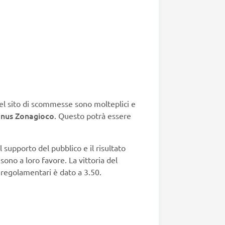
el sito di scommesse sono molteplici e
nus Zonagioco
. Questo potrà essere
supporto del pubblico e il risultato
 sono a loro favore. La vittoria del
i regolamentari è dato a 3.50.