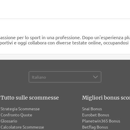
passione per lo sport in una professione. Dopo un'esperienza pl
i sportivi e oggi collabora con diverse testate online, occupandosi
Tutto sulle scommesse
Migliori bonus s
Strategia Scommesse
Snai Bonus
Confronto Quote
Eurobet Bonus
Glossario
Planetwin365 Bonus
Calcolatore Scommesse
Betflag Bonus