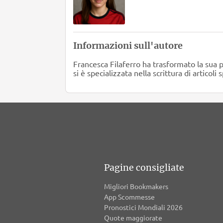
Informazioni sull'autore
Francesca Filaferro ha trasformato la sua 
si è specializzata nella scrittura di articol
Pagine consigliate
Migliori Bookmakers
App Scommesse
Pronostici Mondiali 2026
Quote maggiorate