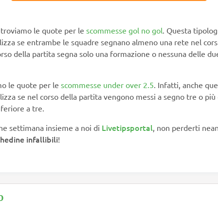
i troviamo le quote per le
scommesse gol no gol
. Questa tipolog
alizza se entrambe le squadre segnano almeno una rete nel corso 
rso della partita segna solo una formazione o nessuna delle due
mo le quote per le
scommesse under over 2.5
. Infatti, anche que
alizza se nel corso della partita vengono messi a segno tre o pi
feriore a tre.
Livetipsportal
fine settimana insieme a noi di
, non perderti nea
hedine infallibili
!
o