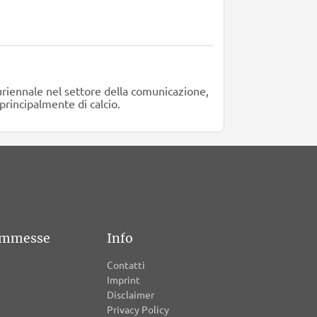
uriennale nel settore della comunicazione,
 principalmente di calcio.
commesse
Info
Contatti
Imprint
Disclaimer
Privacy Policy