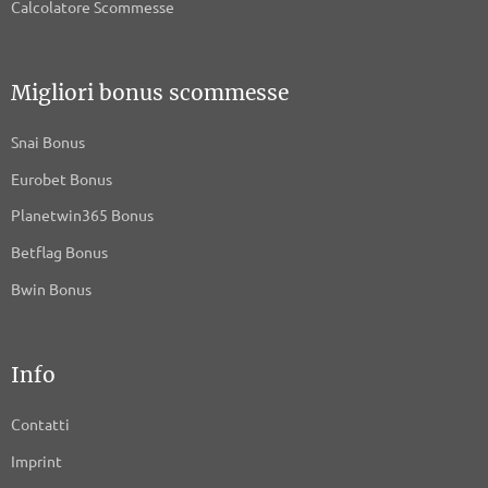
Calcolatore Scommesse
Migliori bonus scommesse
Snai Bonus
Eurobet Bonus
Planetwin365 Bonus
Betflag Bonus
Bwin Bonus
Info
Contatti
Imprint