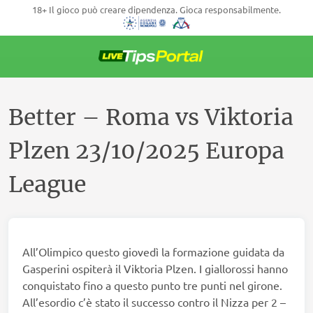
18+ Il gioco può creare dipendenza. Gioca responsabilmente.
Vai
al
contenuto
Better – Roma vs Viktoria
Plzen 23/10/2025 Europa
League
All’Olimpico questo giovedì la formazione guidata da
Gasperini ospiterà il Viktoria Plzen. I giallorossi hanno
conquistato fino a questo punto tre punti nel girone.
All’esordio c’è stato il successo contro il Nizza per 2 –