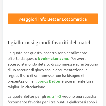
Maggiori info Better Lottomatica
I giallorossi grandi favoriti del match
Le quote per questo incontro sono gentilmente
bookmaker aams
offerte da questo
. Per avere
accesso al mondo del sito di scommesse avrai bisogno
di un account di gioco con la documentazione in
regola. Il sito di scommesse non ha bisogno di
bonus Better
presentazioni e il
è sicuramente tra i
migliori in circolazione.
Le quote Better per gli
esiti 1×2
vedono una squadra
fortemente favorita per i tre punti. I giallorossi sono i