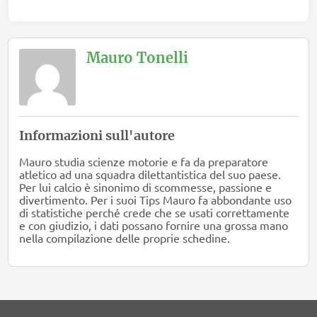
Mauro Tonelli
Informazioni sull'autore
Mauro studia scienze motorie e fa da preparatore
atletico ad una squadra dilettantistica del suo paese.
Per lui calcio è sinonimo di scommesse, passione e
divertimento. Per i suoi Tips Mauro fa abbondante uso
di statistiche perché crede che se usati correttamente
e con giudizio, i dati possano fornire una grossa mano
nella compilazione delle proprie schedine.