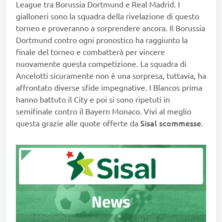
League tra Borussia Dortmund e Real Madrid. I
gialloneri sono la squadra della rivelazione di questo
torneo e proveranno a sorprendere ancora. Il Borussia
Dortmund contro ogni pronostico ha raggiunto la
finale del torneo e combatterà per vincere
nuovamente questa competizione. La squadra di
Ancelotti sicuramente non è una sorpresa, tuttavia, ha
affrontato diverse sfide impegnative. I Blancos prima
hanno battuto il City e poi si sono ripetuti in
semifinale contro il Bayern Monaco. Vivi al meglio
Sisal scommesse
questa grazie alle quote offerte da
.