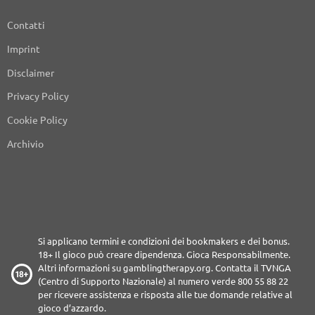
Contatti
Imprint
Disclaimer
Privacy Policy
Cookie Policy
Archivio
Si applicano termini e condizioni dei bookmakers e dei bonus.
18+ Il gioco può creare dipendenza. Gioca Responsabilmente.
Altri informazioni su
gamblingtherapy.org
. Contatta il TVNGA
(Centro di Supporto Nazionale) al numero verde 800 55 88 22
per ricevere assistenza e risposta alle tue domande relative al
gioco d’azzardo.