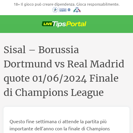
18+ Il gioco può creare dipendenza. Gioca responsabilmente.
Vai
al
contenuto
Sisal – Borussia
Dortmund vs Real Madrid
quote 01/06/2024 Finale
di Champions League
Questo fine settimana ci attende la partita più
importante dell’anno con la finale di Champions