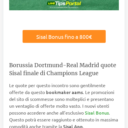
Sisal Bonus fino a 800€
Borussia Dortmund-Real Madrid quote
Sisal finale di Champions League
Le quote per questo incontro sono gentilmente
bookmaker aams
offerte da questo
. Le promozioni
del sito di scommesse sono molteplici e presentano
un ventaglio di offerte molto vasto. I nuovi utenti
Sisal Bonus
possono accedere anche all’esclusivo
.
Questo potrà essere raggiunto e ottenuto in massima
Sisal App
comodità anche tramite la
.