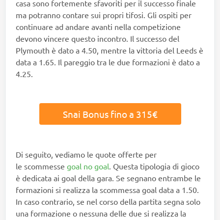
casa sono fortemente sfavoriti per il successo finale
ma potranno contare sui propri tifosi. Gli ospiti per
continuare ad andare avanti nella competizione
devono vincere questo incontro. Il successo del
Plymouth è dato a 4.50, mentre la vittoria del Leeds è
data a 1.65. Il pareggio tra le due formazioni è dato a
4.25.
Snai Bonus fino a 315€
Di seguito, vediamo le quote offerte per
le scommesse
goal no goal
. Questa tipologia di gioco
è dedicata ai goal della gara. Se segnano entrambe le
formazioni si realizza la scommessa goal data a 1.50.
In caso contrario, se nel corso della partita segna solo
una formazione o nessuna delle due si realizza la