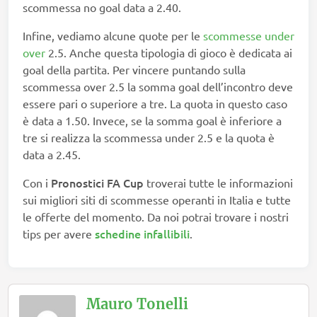
scommessa no goal data a 2.40.
Infine, vediamo alcune quote per le
scommesse under
over
2.5. Anche questa tipologia di gioco è dedicata ai
goal della partita. Per vincere puntando sulla
scommessa over 2.5 la somma goal dell’incontro deve
essere pari o superiore a tre. La quota in questo caso
è data a 1.50. Invece, se la somma goal è inferiore a
tre si realizza la scommessa under 2.5 e la quota è
data a 2.45.
Pronostici FA Cup
Con i
troverai tutte le informazioni
sui migliori siti di scommesse operanti in Italia e tutte
le offerte del momento. Da noi potrai trovare i nostri
schedine infallibili
tips per avere
.
Mauro Tonelli