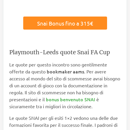
Snai Bonus fino a 315€
Playmouth-Leeds quote Snai FA Cup
Le quote per questo incontro sono gentilmente
bookmaker aams
offerte da questo
. Per avere
accesso al mondo del sito di scommesse avrai bisogno
di un account di gioco con la documentazione in
regola. Il sito di scommesse non ha bisogno di
bonus benvenuto SNAI
presentazioni e il
è
sicuramente tra i migliori in circolazione.
Le quote SNAI per gli esiti 1×2 vedono una delle due
formazioni favorita per il successo finale. I padroni di