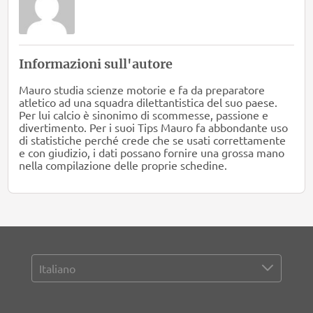
Informazioni sull'autore
Mauro studia scienze motorie e fa da preparatore
atletico ad una squadra dilettantistica del suo paese.
Per lui calcio è sinonimo di scommesse, passione e
divertimento. Per i suoi Tips Mauro fa abbondante uso
di statistiche perché crede che se usati correttamente
e con giudizio, i dati possano fornire una grossa mano
nella compilazione delle proprie schedine.