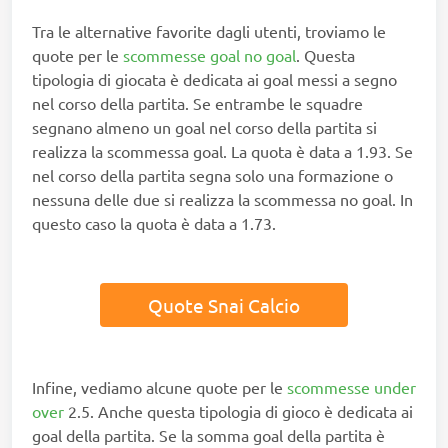
Tra le alternative favorite dagli utenti, troviamo le
quote per le
scommesse goal no goal
. Questa
tipologia di giocata è dedicata ai goal messi a segno
nel corso della partita. Se entrambe le squadre
segnano almeno un goal nel corso della partita si
realizza la scommessa goal. La quota è data a 1.93. Se
nel corso della partita segna solo una formazione o
nessuna delle due si realizza la scommessa no goal. In
questo caso la quota è data a 1.73.
Quote Snai Calcio
Infine, vediamo alcune quote per le
scommesse under
over
2.5. Anche questa tipologia di gioco è dedicata ai
goal della partita. Se la somma goal della partita è