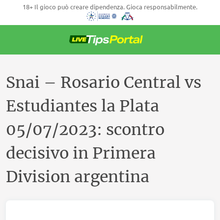
18+ Il gioco può creare dipendenza. Gioca responsabilmente.
Vai
al
contenuto
Snai – Rosario Central vs
Estudiantes la Plata
05/07/2023: scontro
decisivo in Primera
Division argentina