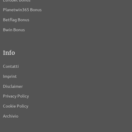
Planetwin365 Bonus
Betflag Bonus
Bwin Bonus
Info
Contatti
Imprint
Disclaimer
Privacy Policy
Cookie Policy
Archivio