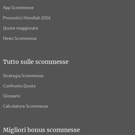
App Scommesse
Pronostici Mondiali 2026
Quote maggiorate
News Scommesse
Tutto sulle scommesse
Strategia Scommesse
Confronto Quote
Glossario
Calcolatore Scommesse
Migliori bonus scommesse