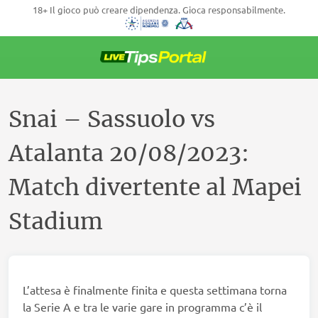
18+ Il gioco può creare dipendenza. Gioca responsabilmente.
Vai
al
contenuto
Snai – Sassuolo vs
Atalanta 20/08/2023:
Match divertente al Mapei
Stadium
L’attesa è finalmente finita e questa settimana torna
la Serie A e tra le varie gare in programma c’è il