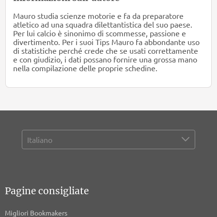
Mauro studia scienze motorie e fa da preparatore
atletico ad una squadra dilettantistica del suo paese.
Per lui calcio è sinonimo di scommesse, passione e
divertimento. Per i suoi Tips Mauro fa abbondante uso
di statistiche perché crede che se usati correttamente
e con giudizio, i dati possano fornire una grossa mano
nella compilazione delle proprie schedine.
Pagine consigliate
Migliori Bookmakers