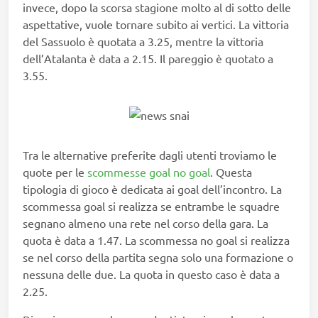
invece, dopo la scorsa stagione molto al di sotto delle
aspettative, vuole tornare subito ai vertici. La vittoria
del Sassuolo è quotata a 3.25, mentre la vittoria
dell’Atalanta è data a 2.15. Il pareggio è quotato a
3.55.
Tra le alternative preferite dagli utenti troviamo le
quote per le
scommesse goal no goal
. Questa
tipologia di gioco è dedicata ai goal dell’incontro. La
scommessa goal si realizza se entrambe le squadre
segnano almeno una rete nel corso della gara. La
quota è data a 1.47. La scommessa no goal si realizza
se nel corso della partita segna solo una formazione o
nessuna delle due. La quota in questo caso è data a
2.25.