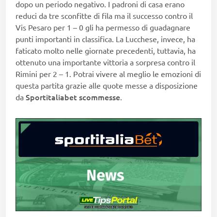
dopo un periodo negativo. I padroni di casa erano
reduci da tre sconfitte di fila ma il successo contro il
Vis Pesaro per 1 – 0 gli ha permesso di guadagnare
punti importanti in classifica. La Lucchese, invece, ha
faticato molto nelle giornate precedenti, tuttavia, ha
ottenuto una importante vittoria a sorpresa contro il
Rimini per 2 – 1. Potrai vivere al meglio le emozioni di
questa partita grazie alle quote messe a disposizione
Sportitaliabet scommesse
da
.