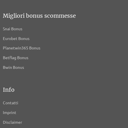
Migliori bonus scommesse
Snai Bonus
Eurobet Bonus
Planetwin365 Bonus
Betflag Bonus
Bwin Bonus
Info
Contatti
Imprint
Disclaimer