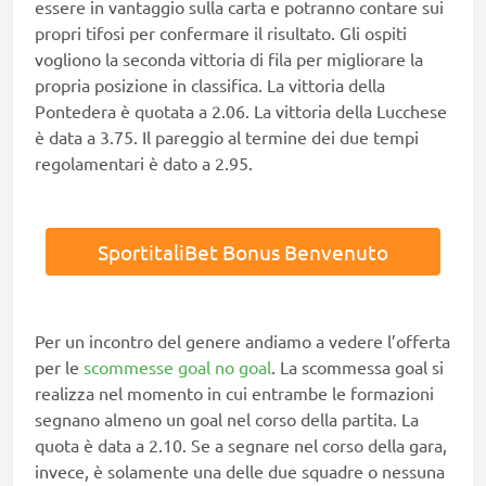
essere in vantaggio sulla carta e potranno contare sui
propri tifosi per confermare il risultato. Gli ospiti
vogliono la seconda vittoria di fila per migliorare la
propria posizione in classifica. La vittoria della
Pontedera è quotata a 2.06. La vittoria della Lucchese
è data a 3.75. Il pareggio al termine dei due tempi
regolamentari è dato a 2.95.
SportitaliBet Bonus Benvenuto
Per un incontro del genere andiamo a vedere l’offerta
per le
scommesse goal no goal
. La scommessa goal si
realizza nel momento in cui entrambe le formazioni
segnano almeno un goal nel corso della partita. La
quota è data a 2.10. Se a segnare nel corso della gara,
invece, è solamente una delle due squadre o nessuna