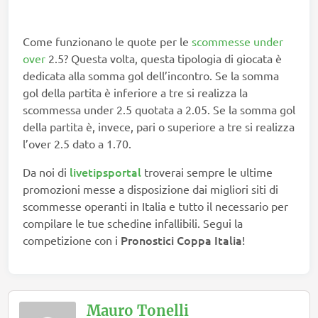
Come funzionano le quote per le
scommesse under
over
2.5? Questa volta, questa tipologia di giocata è
dedicata alla somma gol dell’incontro. Se la somma
gol della partita è inferiore a tre si realizza la
scommessa under 2.5 quotata a 2.05. Se la somma gol
della partita è, invece, pari o superiore a tre si realizza
l’over 2.5 dato a 1.70.
livetipsportal
Da noi di
troverai sempre le ultime
promozioni messe a disposizione dai migliori siti di
scommesse operanti in Italia e tutto il necessario per
compilare le tue schedine infallibili. Segui la
Pronostici Coppa Italia
competizione con i
!
Mauro Tonelli