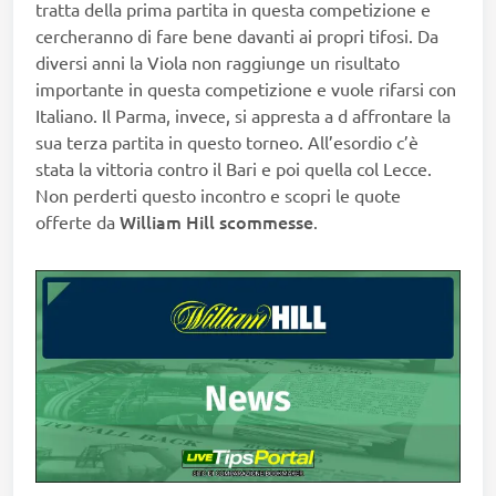
tratta della prima partita in questa competizione e
cercheranno di fare bene davanti ai propri tifosi. Da
diversi anni la Viola non raggiunge un risultato
importante in questa competizione e vuole rifarsi con
Italiano. Il Parma, invece, si appresta a d affrontare la
sua terza partita in questo torneo. All’esordio c’è
stata la vittoria contro il Bari e poi quella col Lecce.
Non perderti questo incontro e scopri le quote
William Hill scommesse
offerte da
.