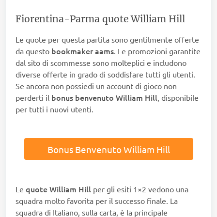
Fiorentina-Parma quote William Hill
Le quote per questa partita sono gentilmente offerte
bookmaker aams
da questo
. Le promozioni garantite
dal sito di scommesse sono molteplici e includono
diverse offerte in grado di soddisfare tutti gli utenti.
Se ancora non possiedi un account di gioco non
bonus benvenuto William Hill
perderti il
, disponibile
per tutti i nuovi utenti.
Bonus Benvenuto William Hill
quote William Hill
Le
per gli esiti 1×2 vedono una
squadra molto favorita per il successo finale. La
squadra di Italiano, sulla carta, è la principale