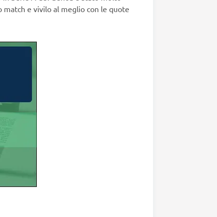
 match e vivilo al meglio con le quote