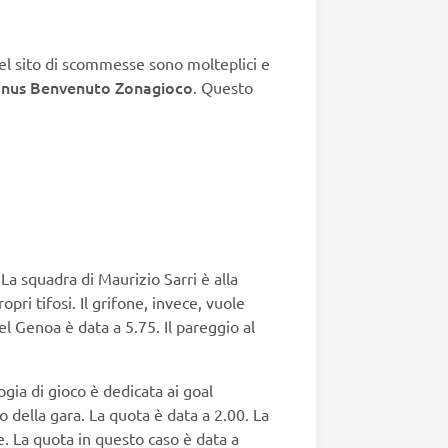
el sito di scommesse sono molteplici e
nus Benvenuto Zonagioco
. Questo
La squadra di Maurizio Sarri è alla
pri tifosi. Il grifone, invece, vuole
el Genoa è data a 5.75. Il pareggio al
ogia di gioco è dedicata ai goal
della gara. La quota è data a 2.00. La
. La quota in questo caso è data a