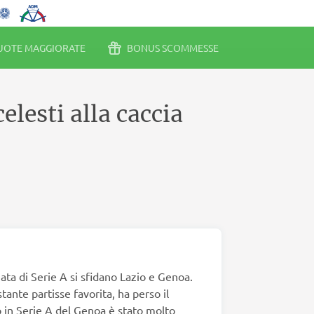
OTE MAGGIORATE
BONUS SCOMMESSE
lesti alla caccia
ata di Serie A si sfidano Lazio e Genoa.
nte partisse favorita, ha perso il
no in Serie A del Genoa è stato molto