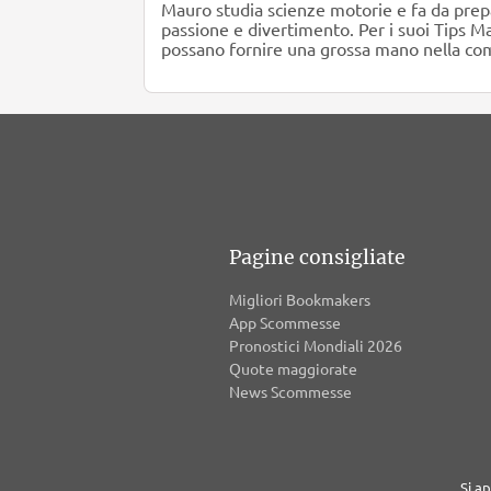
Mauro studia scienze motorie e fa da prepa
passione e divertimento. Per i suoi Tips M
possano fornire una grossa mano nella com
Pagine consigliate
Migliori Bookmakers
App Scommesse
Pronostici Mondiali 2026
Quote maggiorate
News Scommesse
Si a