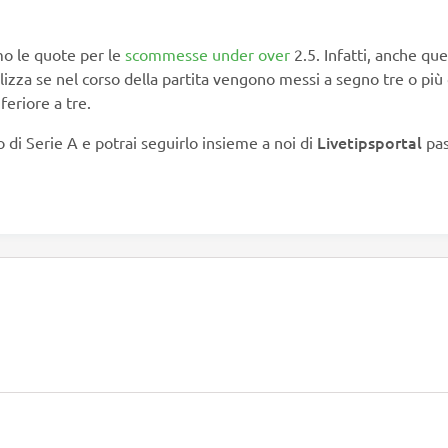
mo le quote per le
scommesse under over
2.5. Infatti, anche que
alizza se nel corso della partita vengono messi a segno tre o pi
feriore a tre.
Livetipsportal
 di Serie A e potrai seguirlo insieme a noi di
pas