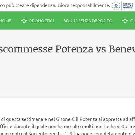
ioco può creare dipendenza. Gioca responsabilmente.
HOME
PRONOSTICI
BONUS SENZA DEPOSITO
QU
scommesse Potenza vs Benev
 di questa settimana e nel Girone C il Potenza si appresta ad a
icile durante il quale non ha raccolto molti punti e ha visto la 
areggio contro il Sorrento per 1 – 1. Situazione completamente di