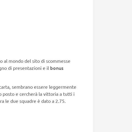
so al mondo del sito di scommesse
bonus
gno di presentazioni e il
a carta, sembrano essere leggermente
osto e cercherà la vittoria a tutti i
tra le due squadre è dato a 2.75.