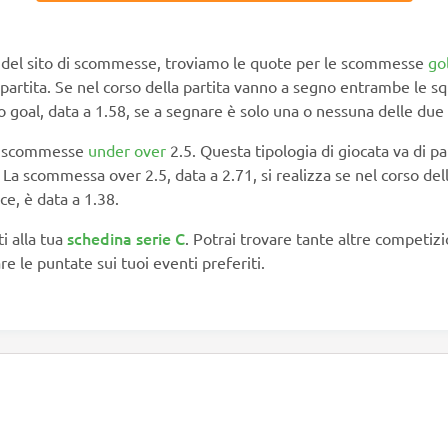
nti del sito di scommesse, troviamo le quote per le scommesse
go
a partita. Se nel corso della partita vanno a segno entrambe le s
o goal, data a 1.58, se a segnare è solo una o nessuna delle due
le scommesse
under over
2.5. Questa tipologia di giocata va di p
 La scommessa over 2.5, data a 2.71, si realizza se nel corso de
e, è data a 1.38.
schedina serie C
i alla tua
. Potrai trovare tante altre competizi
e le puntate sui tuoi eventi preferiti.