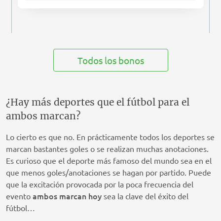
Todos los bonos
¿Hay más deportes que el fútbol para el
ambos marcan?
Lo cierto es que no. En prácticamente todos los deportes se
marcan bastantes goles o se realizan muchas anotaciones.
Es curioso que el deporte más famoso del mundo sea en el
que menos goles/anotaciones se hagan por partido. Puede
que la excitación provocada por la poca frecuencia del
ambos marcan hoy
evento
sea la clave del éxito del
fútbol…