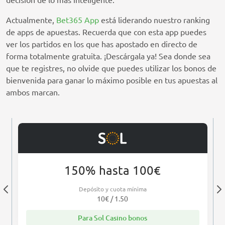
Actualmente,
Bet365 App
está liderando nuestro ranking
de apps de apuestas. Recuerda que con esta app puedes
ver los partidos en los que has apostado en directo de
forma totalmente gratuita. ¡Descárgala ya! Sea donde sea
que te registres, no olvide que puedes utilizar los bonos de
bienvenida para ganar lo máximo posible en tus apuestas al
ambos marcan.
150% hasta 100€
Depósito y cuota mínima
10€ / 1.50
Para Sol Casino bonos