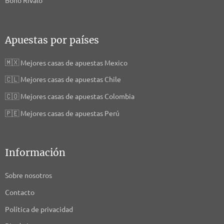
Bono Rivalo
Apuestas por países
🇲🇽
Mejores casas de apuestas Mexico
🇨🇱
Mejores casas de apuestas Chile
🇨🇴
Mejores casas de apuestas Colombia
🇵🇪
Mejores casas de apuestas Perú
Información
Sobre nosotros
Contacto
Política de privacidad