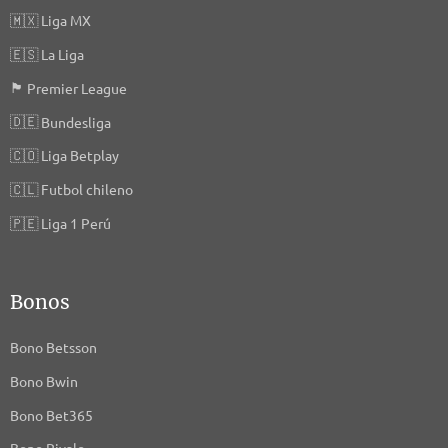
🇲🇽
Liga MX
🇪🇸
La Liga
🏴󠁧󠁢󠁥󠁮󠁧󠁿
Premier League
🇩🇪
Bundesliga
🇨🇴
Liga Betplay
🇨🇱
Futbol chileno
🇵🇪
Liga 1 Perú
Bonos
Bono Betsson
Bono Bwin
Bono Bet365