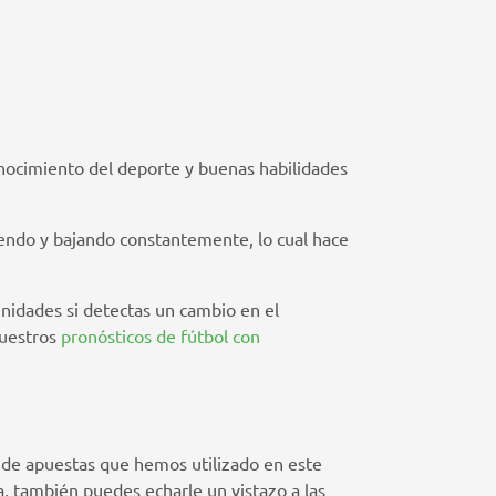
nocimiento del deporte y buenas habilidades
biendo y bajando constantemente, lo cual hace
unidades si detectas un cambio en el
nuestros
pronósticos de fútbol con
 de apuestas que hemos utilizado en este
ma, también puedes echarle un vistazo a las