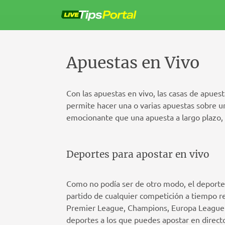
Saltar
al
contenido
Apuestas en Vivo
Con las apuestas en vivo, las casas de apues
permite hacer una o varias apuestas sobre u
emocionante que una apuesta a largo plazo,
Deportes para apostar en vivo
Como no podía ser de otro modo, el deporte 
partido de cualquier competición a tiempo r
Premier League, Champions, Europa League o
deportes a los que puedes apostar en direct