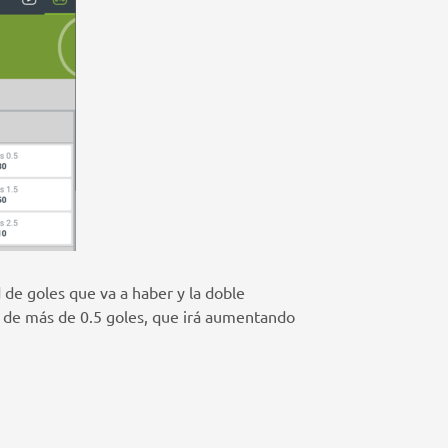
 de goles que va a haber y la doble
a de más de 0.5 goles, que irá aumentando