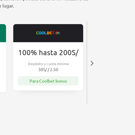
 lugar.
100% hasta 200S/
100% hasta
Depósito y cuota mínima
Depósito y cuota
30S/ / 2.50
200$ / -20
Para Coolbet bonos
Para Betfair 