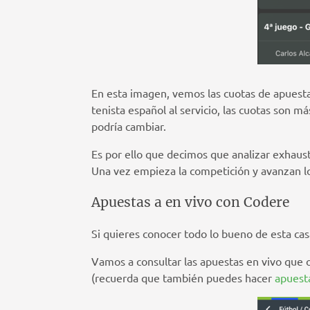
En esta imagen, vemos las cuotas de apuestas
tenista español al servicio, las cuotas son m
podría cambiar.
Es por ello que decimos que analizar exhau
Una vez empieza la competición y avanzan lo
Apuestas a en vivo con Codere
Si quieres conocer todo lo bueno de esta ca
Vamos a consultar las apuestas en vivo que
(recuerda que también puedes hacer
apuesta