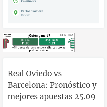
Finalizado
Carlos Tartiere
Oviedo
Real Oviedo vs
Barcelona: Pronóstico y
mejores apuestas 25.09