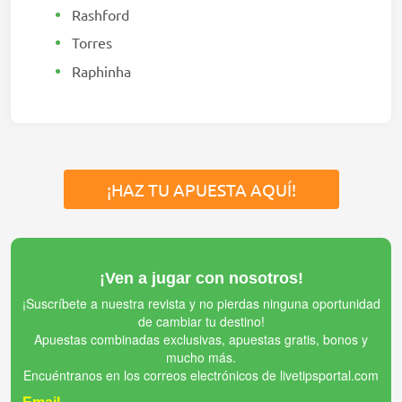
Rashford
Torres
Raphinha
¡HAZ TU APUESTA AQUÍ!