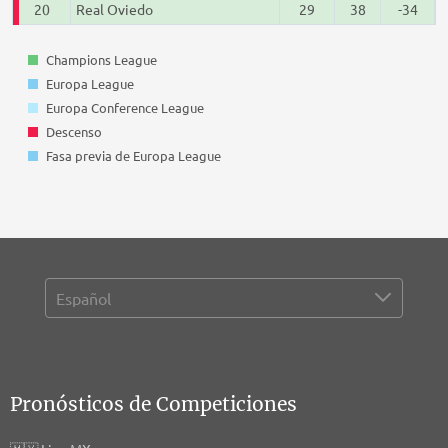
20
Real Oviedo
29
38
-34
Champions League
Europa League
Europa Conference League
Descenso
Fasa previa de Europa League
Pronósticos de Competiciones