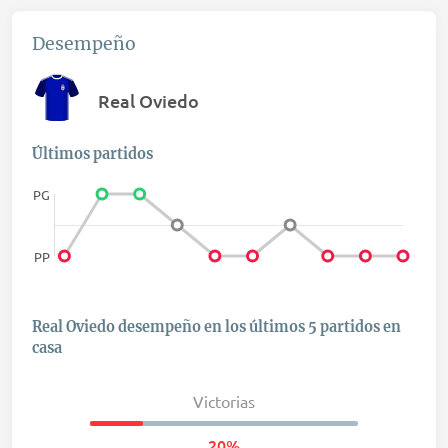
Desempeño
Real Oviedo
Últimos partidos
PG
PP
Real Oviedo desempeño en los últimos 5 partidos en
casa
Victorias
20%