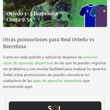
Otras promociones para Real Oviedo vs
Barcelona
Como en cada partido y noticia te dejamos las
mejores
casas de apuestas deportivas
en las que te puedes registrar
sin problema y con mucha facilidad para realizar tu apuesta.
Todas estas promociones las puedes encontrar en
cualquiera de las
apps de apuestas deportivas
que
encontrarás aquí.