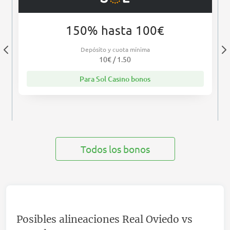
150% hasta 100€
Depósito y cuota mínima
10€ / 1.50
Para Sol Casino bonos
Todos los bonos
Posibles alineaciones Real Oviedo vs