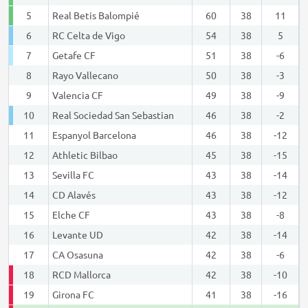
5
Real Betis Balompié
60
38
11
6
RC Celta de Vigo
54
38
5
7
Getafe CF
51
38
-6
8
Rayo Vallecano
50
38
-3
9
Valencia CF
49
38
-9
10
Real Sociedad San Sebastian
46
38
-2
11
Espanyol Barcelona
46
38
-12
12
Athletic Bilbao
45
38
-15
13
Sevilla FC
43
38
-14
14
CD Alavés
43
38
-12
15
Elche CF
43
38
-8
16
Levante UD
42
38
-14
17
CA Osasuna
42
38
-6
18
RCD Mallorca
42
38
-10
19
Girona FC
41
38
-16