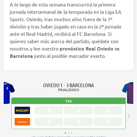
A lo largo de esta semana transcurrirá la primera
jornada intersemanal de la temporada en la Liga EA
Sports. Oviedo, tras muchos años fuera de la 1ª
división y tras haber jugado en casa en la 2ª jornada
ante el Real Madrid, recibirá al FC Barcelona. Si
quieres saber más acerca del partido, quédate con
pronóstico Real Oviedo vs
nosotros y lee nuestro
Barcelona
junto al posible marcador exacto.