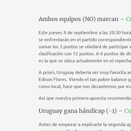
Ambos equipos (NO) marcan –
C
Este jueves 4 de septiembre a las 20:30 hor
se enfrentarán en el partido correspondiente
sumar los 3 puntos se olvidará de participa
clasificación con 12 puntos. A 6 puntos de 
es la que se ubica actualmente en el repechaj
A priori, Uruguay debería ser muy favorita a
Edison Flores. Viendo el tan pobre balance g
como local, hace que nos decantemos por es
Así que nuestra primera apuesta recomend
Uruguay gana hándicap (-1) –
Cu
Antes de empezar a explicarte la segunda ap