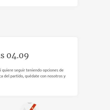
as 04.09
i quiere seguir teniendo opciones de
rca del partido, quédate con nosotros y