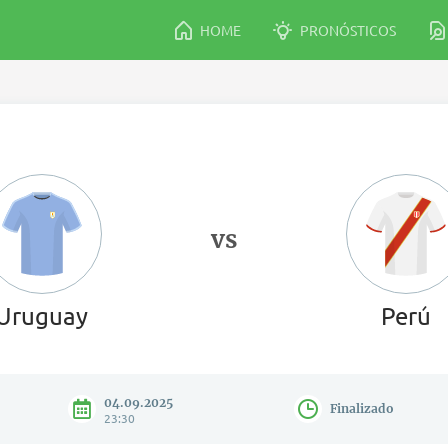
HOME
PRONÓSTICOS
vs
Uruguay
Perú
04.09.2025
Finalizado
23:30