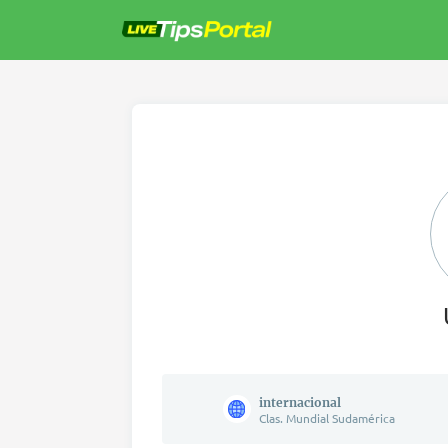
Saltar
al
contenido
internacional
Clas. Mundial Sudamérica