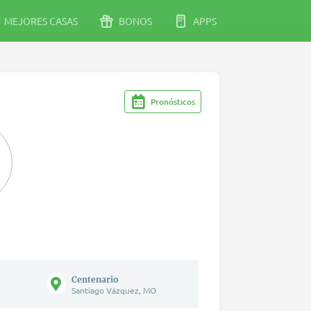
MEJORES CASAS
BONOS
APPS
Pronósticos
Centenario
Santiago Vázquez, MO