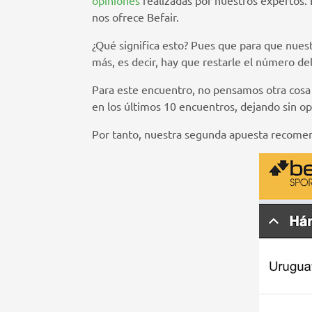
opiniones
realizadas por nuestros expertos.
nos ofrece Befair.
¿Qué significa esto? Pues que para que nuest
más, es decir, hay que restarle el número del 
Para este encuentro, no pensamos otra cosa q
en los últimos 10 encuentros, dejando sin op
Por tanto, nuestra segunda apuesta recom