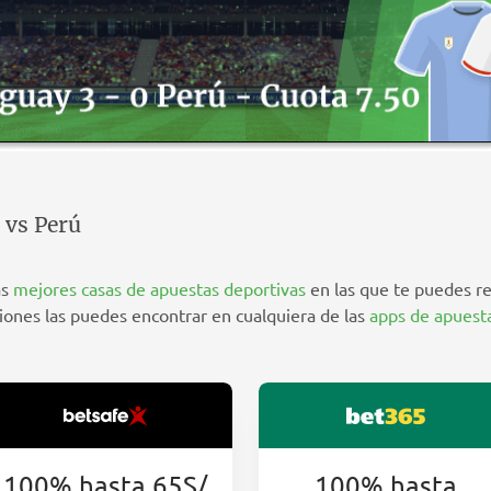
 vs Perú
as
mejores casas de apuestas deportivas
en las que te puedes re
iones las puedes encontrar en cualquiera de las
apps de apuest
100% hasta 65S/
100% hasta