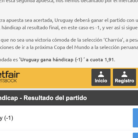
 En esta segunda apuesta, nos hemos decantado por el mercado 
ra apuesta sea acertada, Uruguay deberá ganar el partido con u
hándicap al resultado final, en este caso es -1, y ver así si sigu
ue no sea una victoria cómoda de la selección ‘Charrúa’, a pesa
ciones de ir a la próxima Copa del Mundo a la selección peruana
‘Uruguay gana hándicap (-1) ‘ a cuota 1,91
endada es
.