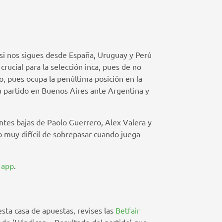
 si nos sigues desde España, Uruguay y Perú
rucial para la selección inca, pues de no
, pues ocupa la penúltima posición en la
u partido en Buenos Aires ante Argentina y
ntes bajas de Paolo Guerrero, Alex Valera y
o muy difícil de sobrepasar cuando juega
 app
.
sta casa de apuestas, revises las
Betfair