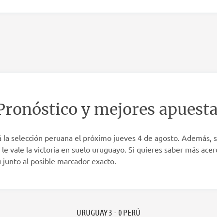
Pronóstico y mejores apuest
 la selección peruana el próximo jueves 4 de agosto. Además, s
 le vale la victoria en suelo uruguayo. Si quieres saber más ace
ú
junto al posible marcador exacto.