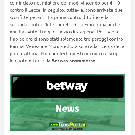
cominciato nel migliore dei modi vincendo per 4 – 0
contro il Lecce. In seguito, tuttavia, sono arrivate due
sconfitte pesanti. La prima contro il Torino e la
seconda contro l’Inter per 4 – 0. La Fiorentina anche
non ha avuto il miglior inizio di stagione. Per i viola
fino ad ora ci sono stati solamente tre pareggi contro
Parma, Venezia e Monza ed ora sono alla ricerca della
prima vittoria. Non perderti questo incontro e scopri
Betway scommesse
le quote offerte da
.