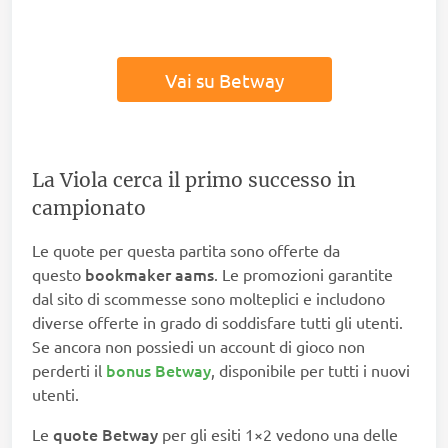
Vai su Betway
La Viola cerca il primo successo in
campionato
Le quote per questa partita sono offerte da
bookmaker aams
questo
. Le promozioni garantite
dal sito di scommesse sono molteplici e includono
diverse offerte in grado di soddisfare tutti gli utenti.
Se ancora non possiedi un account di gioco non
bonus Betway
perderti il
, disponibile per tutti i nuovi
utenti.
quote Betway
Le
per gli esiti 1×2 vedono una delle