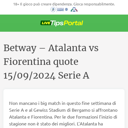
18+ Il gioco può creare dipendenza. Gioca responsabilmente.
Vai
al
contenuto
Betway – Atalanta vs
Fiorentina quote
15/09/2024 Serie A
Non mancano i big match in questo fine settimana di
Serie A e al Gewiss Stadium di Bergamo si affrontano
Atalanta e Fiorentina. Per le due formazioni l’inizio di
stagione non è stato dei migliori. L’Atalanta ha