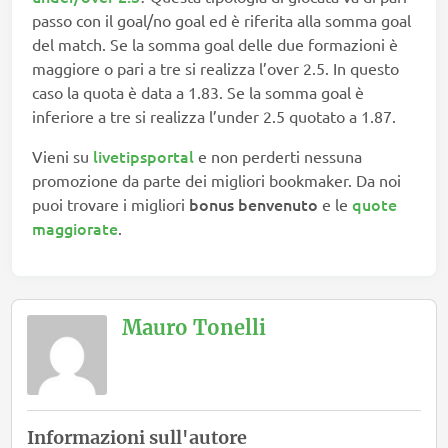
passo con il goal/no goal ed è riferita alla somma goal
del match. Se la somma goal delle due formazioni è
maggiore o pari a tre si realizza l’over 2.5. In questo
caso la quota è data a 1.83. Se la somma goal è
inferiore a tre si realizza l’under 2.5 quotato a 1.87.
livetipsportal
Vieni su
e non perderti nessuna
promozione da parte dei migliori bookmaker. Da noi
bonus benvenuto
quote
puoi trovare i migliori
e le
maggiorate
.
Mauro Tonelli
Informazioni sull'autore