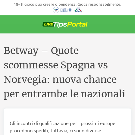
18+ Il gioco può creare dipendenza. Gioca responsabilmente.
Vai
al
contenuto
Betway – Quote
scommesse Spagna vs
Norvegia: nuova chance
per entrambe le nazionali
Gli incontri di qualificazione per i prossimi europei
procedono spediti, tuttavia, ci sono diverse