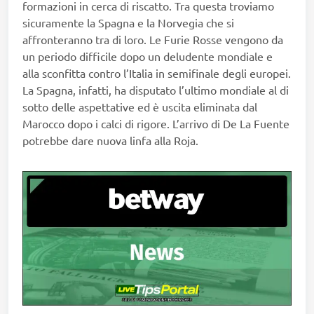
formazioni in cerca di riscatto. Tra questa troviamo
sicuramente la Spagna e la Norvegia che si
affronteranno tra di loro. Le Furie Rosse vengono da
un periodo difficile dopo un deludente mondiale e
alla sconfitta contro l’Italia in semifinale degli europei.
La Spagna, infatti, ha disputato l’ultimo mondiale al di
sotto delle aspettative ed è uscita eliminata dal
Marocco dopo i calci di rigore. L’arrivo di De La Fuente
potrebbe dare nuova linfa alla Roja.