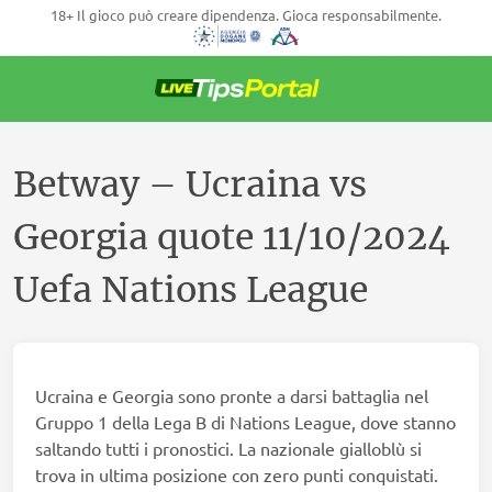
18+ Il gioco può creare dipendenza. Gioca responsabilmente.
Vai
al
contenuto
Betway – Ucraina vs
Georgia quote 11/10/2024
Uefa Nations League
Ucraina e Georgia sono pronte a darsi battaglia nel
Gruppo 1 della Lega B di Nations League, dove stanno
saltando tutti i pronostici. La nazionale gialloblù si
trova in ultima posizione con zero punti conquistati.