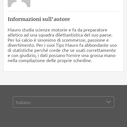
Informazioni sull'autore
Mauro studia scienze motorie e fa da preparatore
atletico ad una squadra dilettantistica del suo paese.
Per lui calcio è sinonimo di scommesse, passione e
divertimento. Per i suoi Tips Mauro fa abbondante uso
di statistiche perché crede che se usati correttamente
e con giudizio, i dati possano fornire una grossa mano
nella compilazione delle proprie schedine.