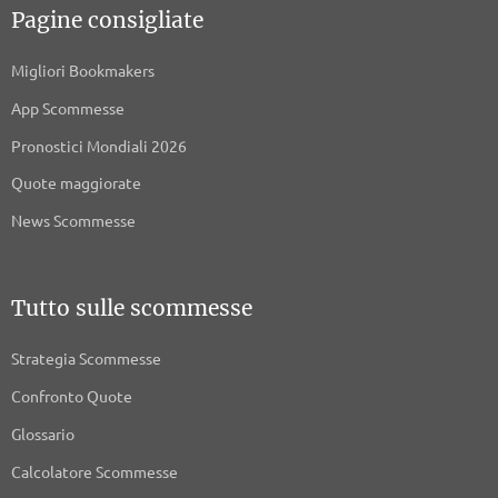
Pagine consigliate
Migliori Bookmakers
App Scommesse
Pronostici Mondiali 2026
Quote maggiorate
News Scommesse
Tutto sulle scommesse
Strategia Scommesse
Confronto Quote
Glossario
Calcolatore Scommesse