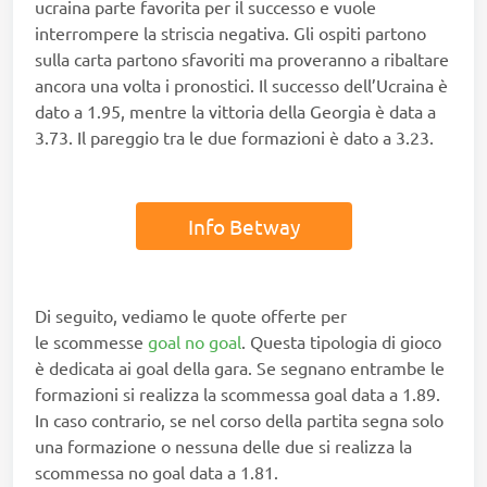
ucraina parte favorita per il successo e vuole
interrompere la striscia negativa. Gli ospiti partono
sulla carta partono sfavoriti ma proveranno a ribaltare
ancora una volta i pronostici. Il successo dell’Ucraina è
dato a 1.95, mentre la vittoria della Georgia è data a
3.73. Il pareggio tra le due formazioni è dato a 3.23.
Info Betway
Di seguito, vediamo le quote offerte per
le scommesse
goal no goal
. Questa tipologia di gioco
è dedicata ai goal della gara. Se segnano entrambe le
formazioni si realizza la scommessa goal data a 1.89.
In caso contrario, se nel corso della partita segna solo
una formazione o nessuna delle due si realizza la
scommessa no goal data a 1.81.