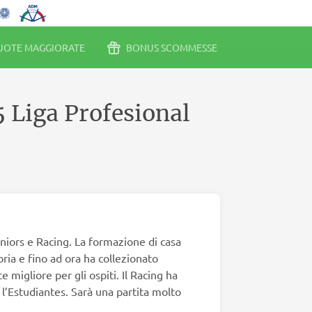
OTE MAGGIORATE
BONUS SCOMMESSE
 Liga Profesional
iors e Racing. La formazione di casa
oria e fino ad ora ha collezionato
migliore per gli ospiti. Il Racing ha
l’Estudiantes. Sarà una partita molto