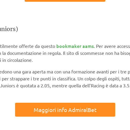
uniors)
bookmaker aams
ntilmente offerte da questo
. Per avere acces
n la documentazione in regola. Il sito di scommesse non ha biso
 in circolazione.
dono una gara aperta ma con una formazione avanti per i tre pu
 per strappare i tre punti in classifica. Un colpo degli ospiti, tu
 Juniors è quotata a 2.05, mentre quella dell’Racing è data a 3.55
Maggiori info AdmiralBet