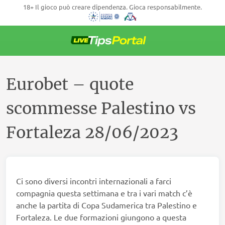
18+ Il gioco può creare dipendenza. Gioca responsabilmente.
Vai
al
contenuto
Eurobet – quote
scommesse Palestino vs
Fortaleza 28/06/2023
Ci sono diversi incontri internazionali a farci
compagnia questa settimana e tra i vari match c’è
anche la partita di Copa Sudamerica tra Palestino e
Fortaleza. Le due formazioni giungono a questa