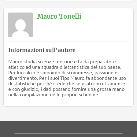
Mauro Tonelli
Informazioni sull'autore
Mauro studia scienze motorie e fa da preparatore
atletico ad una squadra dilettantistica del suo paese.
Per lui calcio è sinonimo di scommesse, passione e
divertimento. Per i suoi Tips Mauro fa abbondante uso
di statistiche perché crede che se usati correttamente
e con giudizio, i dati possano fornire una grossa mano
nella compilazione delle proprie schedine.