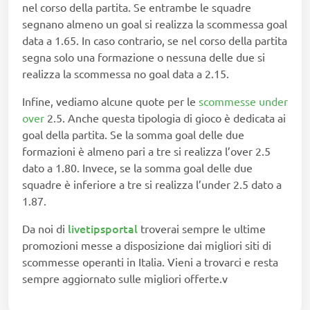
nel corso della partita. Se entrambe le squadre
segnano almeno un goal si realizza la scommessa goal
data a 1.65. In caso contrario, se nel corso della partita
segna solo una formazione o nessuna delle due si
realizza la scommessa no goal data a 2.15.
Infine, vediamo alcune quote per le
scommesse under
over
2.5. Anche questa tipologia di gioco è dedicata ai
goal della partita. Se la somma goal delle due
formazioni è almeno pari a tre si realizza l’over 2.5
dato a 1.80. Invece, se la somma goal delle due
squadre è inferiore a tre si realizza l’under 2.5 dato a
1.87.
livetipsportal
Da noi di
troverai sempre le ultime
promozioni messe a disposizione dai migliori siti di
scommesse operanti in Italia. Vieni a trovarci e resta
sempre aggiornato sulle migliori offerte.v