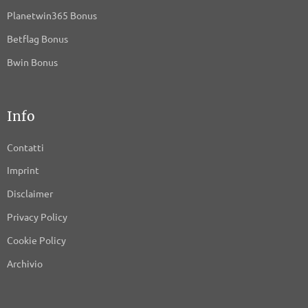
Planetwin365 Bonus
Betflag Bonus
Bwin Bonus
Info
Contatti
Imprint
Disclaimer
Privacy Policy
Cookie Policy
Archivio