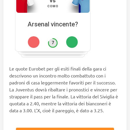
Le quote Eurobet per gli esiti finali della gara ci
descrivono un incontro molto combattuto con i
padroni di casa leggermente favoriti per il successo.
La Juventus dovrà ribaltare i pronostici e vincere per
strappare il pass per la finale. La vittoria del Siviglia è
quotata a 2.40, mentre la vittoria dei bianconeri è
data a 3.00. L’X, cioè il pareggio, è dato a 3.25.