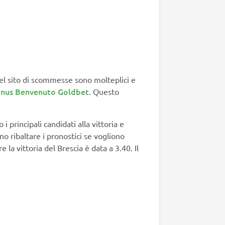
el sito di scommesse sono molteplici e
nus Benvenuto Goldbet
. Questo
 principali candidati alla vittoria e
no ribaltare i pronostici se vogliono
la vittoria del Brescia è data a 3.40. Il