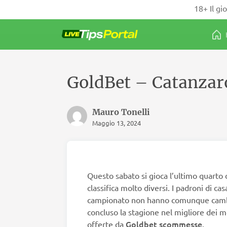
18+ Il g
Vai
al
contenuto
GoldBet – Catanzaro
Mauro Tonelli
Maggio 13, 2024
Questo sabato si gioca l’ultimo quarto 
classifica molto diversi. I padroni di ca
campionato non hanno comunque cambiato 
concluso la stagione nel migliore dei m
Goldbet scommesse
offerte da
.