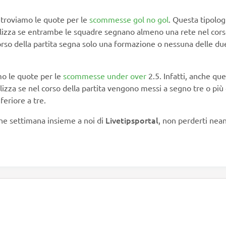
i troviamo le quote per le
scommesse gol no gol
. Questa tipolog
alizza se entrambe le squadre segnano almeno una rete nel corso 
rso della partita segna solo una formazione o nessuna delle due
mo le quote per le
scommesse under over
2.5. Infatti, anche que
alizza se nel corso della partita vengono messi a segno tre o pi
feriore a tre.
Livetipsportal
fine settimana insieme a noi di
, non perderti nea