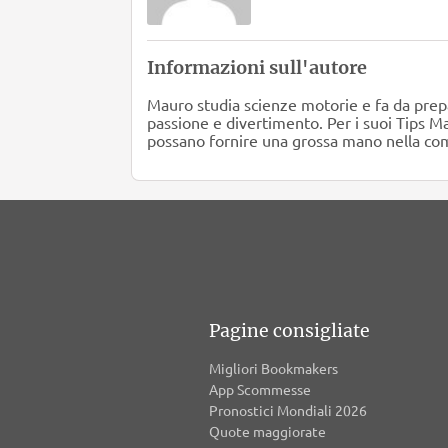
Informazioni sull'autore
Mauro studia scienze motorie e fa da prepa
passione e divertimento. Per i suoi Tips M
possano fornire una grossa mano nella com
Pagine consigliate
Migliori Bookmakers
App Scommesse
Pronostici Mondiali 2026
Quote maggiorate