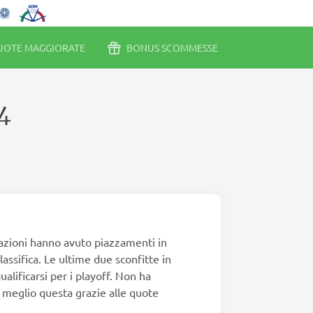
OTE MAGGIORATE
BONUS SCOMMESSE
4
rmazioni hanno avuto piazzamenti in
lassifica. Le ultime due sconfitte in
alificarsi per i playoff. Non ha
l meglio questa grazie alle quote