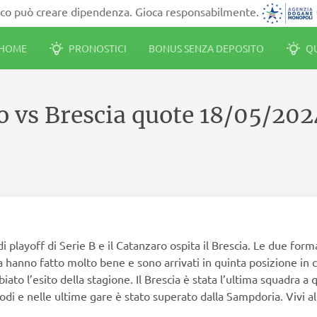
ioco può creare dipendenza. Gioca responsabilmente.
HOME
PRONOSTICI
BONUS SENZA DEPOSITO
QU
 vs Brescia quote 18/05/202
di playoff di Serie B e il Catanzaro ospita il Brescia. Le due fo
sa hanno fatto molto bene e sono arrivati in quinta posizione in c
l’esito della stagione. Il Brescia è stata l’ultima squadra a qu
odi e nelle ultime gare è stato superato dalla Sampdoria. Vivi a