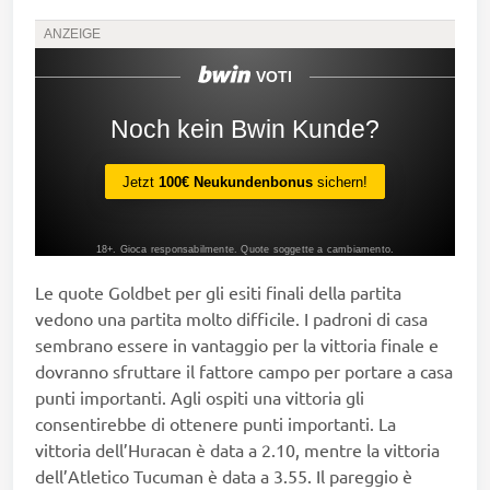
Le quote Goldbet per gli esiti finali della partita
vedono una partita molto difficile. I padroni di casa
sembrano essere in vantaggio per la vittoria finale e
dovranno sfruttare il fattore campo per portare a casa
punti importanti. Agli ospiti una vittoria gli
consentirebbe di ottenere punti importanti. La
vittoria dell’Huracan è data a 2.10, mentre la vittoria
dell’Atletico Tucuman è data a 3.55. Il pareggio è