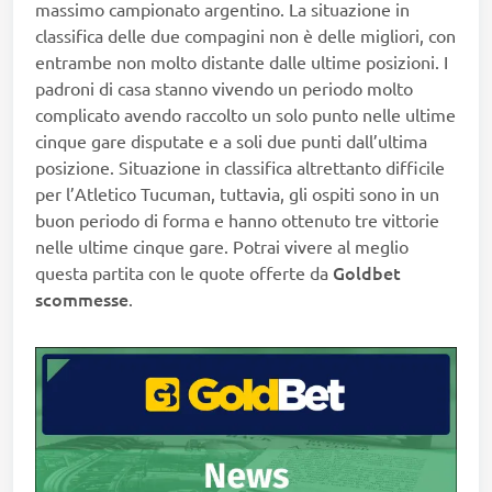
massimo campionato argentino. La situazione in
classifica delle due compagini non è delle migliori, con
entrambe non molto distante dalle ultime posizioni. I
padroni di casa stanno vivendo un periodo molto
complicato avendo raccolto un solo punto nelle ultime
cinque gare disputate e a soli due punti dall’ultima
posizione. Situazione in classifica altrettanto difficile
per l’Atletico Tucuman, tuttavia, gli ospiti sono in un
buon periodo di forma e hanno ottenuto tre vittorie
nelle ultime cinque gare. Potrai vivere al meglio
Goldbet
questa partita con le quote offerte da
scommesse
.