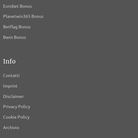
Eurobet Bonus
Planetwin365 Bonus
Betflag Bonus
Bwin Bonus
Info
Contatti
Imprint
Disclaimer
Privacy Policy
Cookie Policy
Archivio