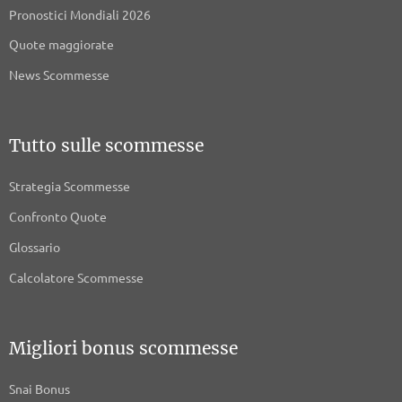
Pronostici Mondiali 2026
Quote maggiorate
News Scommesse
Tutto sulle scommesse
Strategia Scommesse
Confronto Quote
Glossario
Calcolatore Scommesse
Migliori bonus scommesse
Snai Bonus