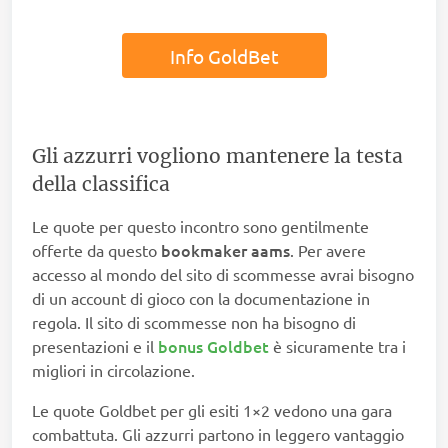
Info GoldBet
Gli azzurri vogliono mantenere la testa
della classifica
Le quote per questo incontro sono gentilmente
bookmaker aams
offerte da questo
. Per avere
accesso al mondo del sito di scommesse avrai bisogno
di un account di gioco con la documentazione in
regola. Il sito di scommesse non ha bisogno di
bonus Goldbet
presentazioni e il
è sicuramente tra i
migliori in circolazione.
Le quote Goldbet per gli esiti 1×2 vedono una gara
combattuta. Gli azzurri partono in leggero vantaggio