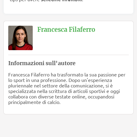
Francesca Filaferro
Informazioni sull'autore
Francesca Filaferro ha trasformato la sua passione per
lo sport in una professione. Dopo un'esperienza
pluriennale nel settore della comunicazione, si è
specializzata nella scrittura di articoli sportivi e oggi
collabora con diverse testate online, occupandosi
principalmente di calcio.