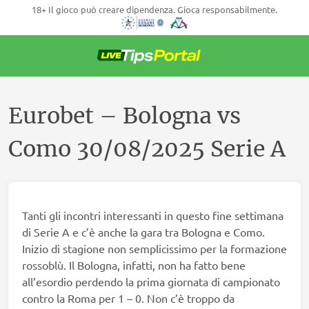
18+ Il gioco può creare dipendenza. Gioca responsabilmente.
Vai
al
contenuto
Eurobet – Bologna vs
Como 30/08/2025 Serie A
Tanti gli incontri interessanti in questo fine settimana
di Serie A e c’è anche la gara tra Bologna e Como.
Inizio di stagione non semplicissimo per la formazione
rossoblù. Il Bologna, infatti, non ha fatto bene
all’esordio perdendo la prima giornata di campionato
contro la Roma per 1 – 0. Non c’è troppo da