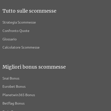
Tutto sulle scommesse
Strategia Scommesse
Confronto Quote
Glossario
Calcolatore Scommesse
Migliori bonus scommesse
Snai Bonus
Eurobet Bonus
Planetwin365 Bonus
Betflag Bonus