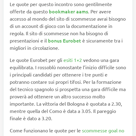
Le quote per questo incontro sono gentilmente
bookmaker aams
offerte da questo
. Per avere
accesso al mondo del sito di scommesse avrai bisogno
di un account di gioco con la documentazione in
regola. Il sito di scommesse non ha bisogno di
bonus Eurobet
presentazioni e il
è sicuramente tra i
migliori in circolazione.
Le quote Eurobet per gli
esiti 1×2
vedono una gara
equilibrata. I rossoblù nonostante l’inizio difficile sono
i principali candidati per ottenere i tre punti e
potranno contare sui propri tifosi. Per la formazione
del tecnico spagnolo si prospetta una gara difficile ma
proverà ad ottenere un altro successo molto
importante. La vittoria del Bologna è quotata a 2.30,
mentre quella del Como è data a 3.05. Il pareggio
finale è dato a 3.20.
Come funzionano le quote per le
scommesse goal no