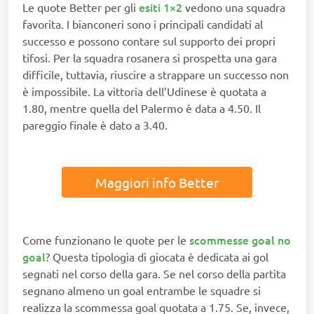
esiti 1×2
Le quote Better per gli
vedono una squadra
favorita. I bianconeri sono i principali candidati al
successo e possono contare sul supporto dei propri
tifosi. Per la squadra rosanera si prospetta una gara
difficile, tuttavia, riuscire a strappare un successo non
è impossibile. La vittoria dell’Udinese è quotata a
1.80, mentre quella del Palermo è data a 4.50. Il
pareggio finale è dato a 3.40.
Maggiori info Better
scommesse goal no
Come funzionano le quote per le
goal
? Questa tipologia di giocata è dedicata ai gol
segnati nel corso della gara. Se nel corso della partita
segnano almeno un goal entrambe le squadre si
realizza la scommessa goal quotata a 1.75. Se, invece,