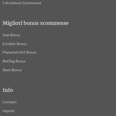
Calcolatore Scommesse
Migliori bonus scommesse
Snai Bonus
Eurobet Bonus
Planetwin365 Bonus
Betflag Bonus
Bwin Bonus
Info
Contatti
Imprint