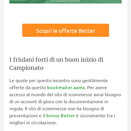
Scopri le offerte Better
I friulani forti di un buon inizio di
Campionato
Le quote per questo incontro sono gentilmente
bookmaker aams
offerte da questo
. Per avere
accesso al mondo del sito di scommesse avrai bisogno
di un account di gioco con la documentazione in
regola. Il sito di scommesse non ha bisogno di
bonus Better
presentazioni e il
è sicuramente tra i
migliori in circolazione.