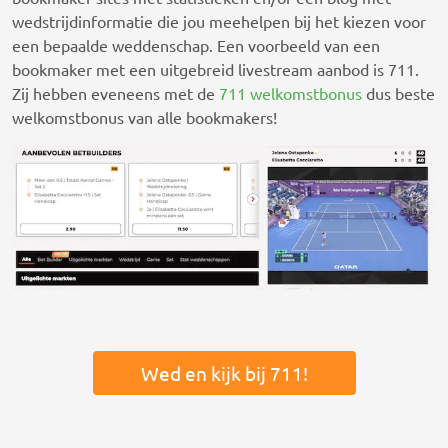
wedstrijdinformatie die jou meehelpen bij het kiezen voor
een bepaalde weddenschap. Een voorbeeld van een
bookmaker met een uitgebreid livestream aanbod is 711.
Zij hebben eveneens met de
711 welkomstbonus
dus beste
welkomstbonus van alle bookmakers!
Wed en kijk bij 711!