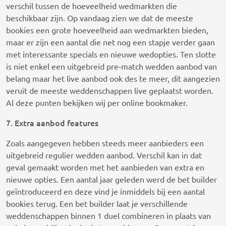
verschil tussen de hoeveelheid wedmarkten die
beschikbaar zijn. Op vandaag zien we dat de meeste
bookies een grote hoeveelheid aan wedmarkten bieden,
maar er zijn een aantal die net nog een stapje verder gaan
met interessante specials en nieuwe wedopties. Ten slotte
is niet enkel een uitgebreid pre-match wedden aanbod van
belang maar het live aanbod ook des te meer, dit aangezien
veruit de meeste weddenschappen live geplaatst worden.
Al deze punten bekijken wij per online bookmaker.
7. Extra aanbod features
Zoals aangegeven hebben steeds meer aanbieders een
uitgebreid regulier wedden aanbod. Verschil kan in dat
geval gemaakt worden met het aanbieden van extra en
nieuwe opties. Een aantal jaar geleden werd de bet builder
geïntroduceerd en deze vind je inmiddels bij een aantal
bookies terug. Een bet builder laat je verschillende
weddenschappen binnen 1 duel combineren in plaats van