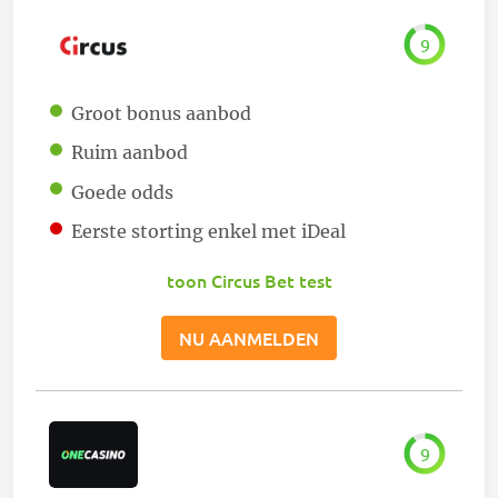
9
Groot bonus aanbod
Ruim aanbod
Goede odds
Eerste storting enkel met iDeal
toon Circus Bet test
NU AANMELDEN
9