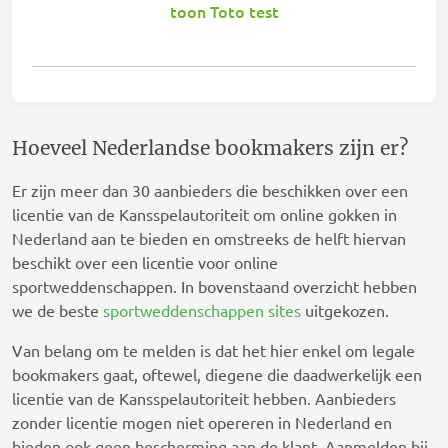
toon Toto test
Hoeveel Nederlandse bookmakers zijn er?
Er zijn meer dan 30 aanbieders die beschikken over een
licentie van de Kansspelautoriteit om online gokken in
Nederland aan te bieden en omstreeks de helft hiervan
beschikt over een licentie voor online
sportweddenschappen. In bovenstaand overzicht hebben
we de beste
sportweddenschappen sites
uitgekozen.
Van belang om te melden is dat het hier enkel om legale
bookmakers gaat, oftewel, diegene die daadwerkelijk een
licentie van de Kansspelautoriteit hebben. Aanbieders
zonder licentie mogen niet opereren in Nederland en
bieden ook geen bescherming aan de klant. Aanmelden bij