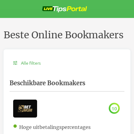
Sla
over
naar
de
inhoud
Beste Online Bookmakers
Alle filters
Beschikbare Bookmakers
10
Hoge uitbetalingspercentages