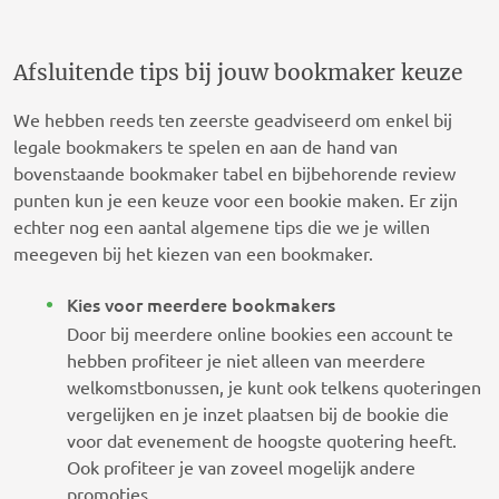
Afsluitende tips bij jouw bookmaker keuze
We hebben reeds ten zeerste geadviseerd om enkel bij
legale bookmakers te spelen en aan de hand van
bovenstaande bookmaker tabel en bijbehorende review
punten kun je een keuze voor een bookie maken. Er zijn
echter nog een aantal algemene tips die we je willen
meegeven bij het kiezen van een bookmaker.
Kies voor meerdere bookmakers
Door bij meerdere online bookies een account te
hebben profiteer je niet alleen van meerdere
welkomstbonussen, je kunt ook telkens quoteringen
vergelijken en je inzet plaatsen bij de bookie die
voor dat evenement de hoogste quotering heeft.
Ook profiteer je van zoveel mogelijk andere
promoties.