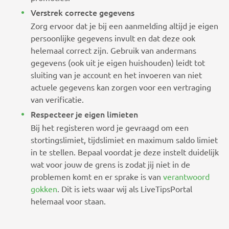
Verstrek correcte gegevens
Zorg ervoor dat je bij een aanmelding altijd je eigen
persoonlijke gegevens invult en dat deze ook
helemaal correct zijn. Gebruik van andermans
gegevens (ook uit je eigen huishouden) leidt tot
sluiting van je account en het invoeren van niet
actuele gegevens kan zorgen voor een vertraging
van verificatie.
Respecteer je eigen limieten
Bij het registeren word je gevraagd om een
stortingslimiet, tijdslimiet en maximum saldo limiet
in te stellen. Bepaal voordat je deze instelt duidelijk
wat voor jouw de grens is zodat jij niet in de
problemen komt en er sprake is van
verantwoord
gokken
. Dit is iets waar wij als LiveTipsPortal
helemaal voor staan.