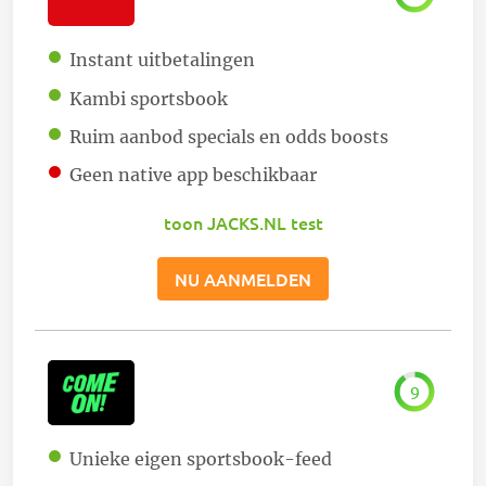
Instant uitbetalingen
Kambi sportsbook
Ruim aanbod specials en odds boosts
Geen native app beschikbaar
toon JACKS.NL test
NU AANMELDEN
9
Unieke eigen sportsbook-feed