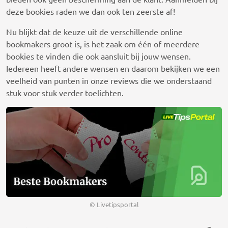
deze bookies raden we dan ook ten zeerste af!
Nu blijkt dat de keuze uit de verschillende online
bookmakers groot is, is het zaak om één of meerdere
bookies te vinden die ook aansluit bij jouw wensen.
Iedereen heeft andere wensen en daarom bekijken we een
veelheid van punten in onze reviews die we onderstaand
stuk voor stuk verder toelichten.
© Livetipsportal