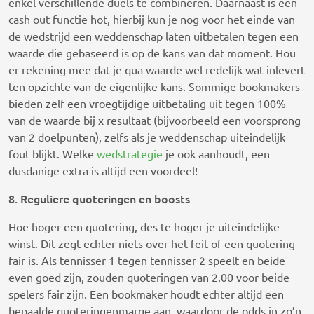
enkel verschillende duels te combineren. Daarnaast is een
cash out functie hot, hierbij kun je nog voor het einde van
de wedstrijd een weddenschap laten uitbetalen tegen een
waarde die gebaseerd is op de kans van dat moment. Hou
er rekening mee dat je qua waarde wel redelijk wat inlevert
ten opzichte van de eigenlijke kans. Sommige bookmakers
bieden zelf een vroegtijdige uitbetaling uit tegen 100%
van de waarde bij x resultaat (bijvoorbeeld een voorsprong
van 2 doelpunten), zelfs als je weddenschap uiteindelijk
fout blijkt. Welke
wedstrategie
je ook aanhoudt, een
dusdanige extra is altijd een voordeel!
8. Reguliere quoteringen en boosts
Hoe hoger een quotering, des te hoger je uiteindelijke
winst. Dit zegt echter niets over het feit of een quotering
fair is. Als tennisser 1 tegen tennisser 2 speelt en beide
even goed zijn, zouden quoteringen van 2.00 voor beide
spelers fair zijn. Een bookmaker houdt echter altijd een
bepaalde quoteringenmarge aan, waardoor de odds in zo’n