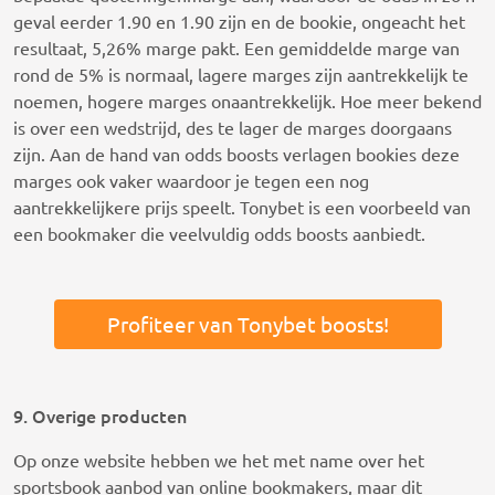
geval eerder 1.90 en 1.90 zijn en de bookie, ongeacht het
resultaat, 5,26% marge pakt. Een gemiddelde marge van
rond de 5% is normaal, lagere marges zijn aantrekkelijk te
noemen, hogere marges onaantrekkelijk. Hoe meer bekend
is over een wedstrijd, des te lager de marges doorgaans
zijn. Aan de hand van odds boosts verlagen bookies deze
marges ook vaker waardoor je tegen een nog
aantrekkelijkere prijs speelt. Tonybet is een voorbeeld van
een bookmaker die veelvuldig odds boosts aanbiedt.
Profiteer van Tonybet boosts!
9. Overige producten
Op onze website hebben we het met name over het
sportsbook aanbod van online bookmakers, maar dit