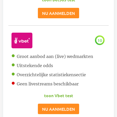
NU AANMELDEN
10
Groot aanbod aan (live) wedmarkten
Uitstekende odds
Overzichtelijke statistiekensectie
Geen livestreams beschikbaar
toon Vbet test
NU AANMELDEN