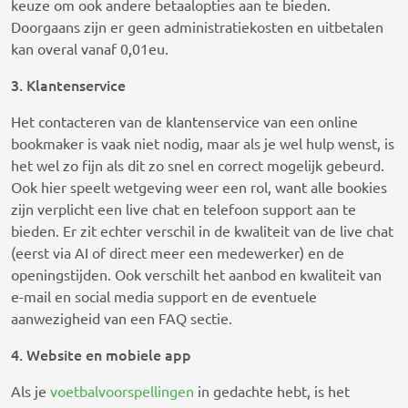
keuze om ook andere betaalopties aan te bieden.
Doorgaans zijn er geen administratiekosten en uitbetalen
kan overal vanaf 0,01eu.
3. Klantenservice
Het contacteren van de klantenservice van een online
bookmaker is vaak niet nodig, maar als je wel hulp wenst, is
het wel zo fijn als dit zo snel en correct mogelijk gebeurd.
Ook hier speelt wetgeving weer een rol, want alle bookies
zijn verplicht een live chat en telefoon support aan te
bieden. Er zit echter verschil in de kwaliteit van de live chat
(eerst via AI of direct meer een medewerker) en de
openingstijden. Ook verschilt het aanbod en kwaliteit van
e-mail en social media support en de eventuele
aanwezigheid van een FAQ sectie.
4. Website en mobiele app
Als je
voetbalvoorspellingen
in gedachte hebt, is het