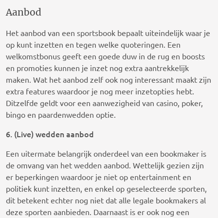
Aanbod
Het aanbod van een sportsbook bepaalt uiteindelijk waar je
op kunt inzetten en tegen welke quoteringen. Een
welkomstbonus geeft een goede duw in de rug en boosts
en promoties kunnen je inzet nog extra aantrekkelijk
maken. Wat het aanbod zelf ook nog interessant maakt zijn
extra features waardoor je nog meer inzetopties hebt.
Ditzelfde geldt voor een aanwezigheid van casino, poker,
bingo en paardenwedden optie.
6. (Live) wedden aanbod
Een uitermate belangrijk onderdeel van een bookmaker is
de omvang van het wedden aanbod. Wettelijk gezien zijn
er beperkingen waardoor je niet op entertainment en
politiek kunt inzetten, en enkel op geselecteerde sporten,
dit betekent echter nog niet dat alle legale bookmakers al
deze sporten aanbieden. Daarnaast is er ook nog een