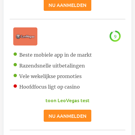
NU AANMELDEN
9
Beste mobiele app in de markt
Razendsnelle uitbetalingen
Vele wekelijkse promoties
Hoofdfocus ligt op casino
toon LeoVegas test
NU AANMELDEN