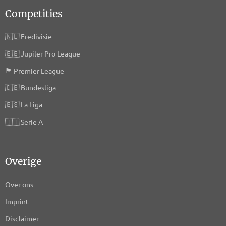
Competities
🇳🇱
Eredivisie
🇧🇪
Jupiler Pro League
🏴󠁧󠁢󠁥󠁮󠁧󠁿
Premier League
🇩🇪
Bundesliga
🇪🇸
La Liga
🇮🇹
Serie A
Overige
Over ons
Imprint
Disclaimer