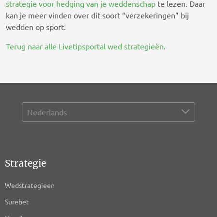
strategie voor hedging van je weddenschap
te lezen. Daar
kan je meer vinden over dit soort “verzekeringen” bij
wedden op sport.
Terug naar alle Livetipsportal wed strategieën
.
Strategie
Wedstrategieen
Surebet