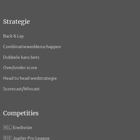
Strategie
Back & Lay
Combinatieweddenschappen
Dubbele kans bets
Over/under score
Head to head wedstrategie
Scorecast/Wincast
Competities
🇳🇱
Eredivisie
🇧🇪
Jupiler Pro League