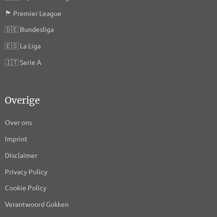
🏴󠁧󠁢󠁥󠁮󠁧󠁿
Premier League
🇩🇪
Bundesliga
🇪🇸
La Liga
🇮🇹
Serie A
Overige
Over ons
Imprint
Disclaimer
Privacy Policy
Cookie Policy
Verantwoord Gokken