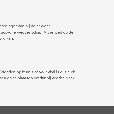
ter lager dan bij de gewone
sicovolle weddenschap. Als je wed op de
bruiken.
 Wedden op tennis of volleybal is dus niet
en op te plaatsen omdat bij voetbal vaak