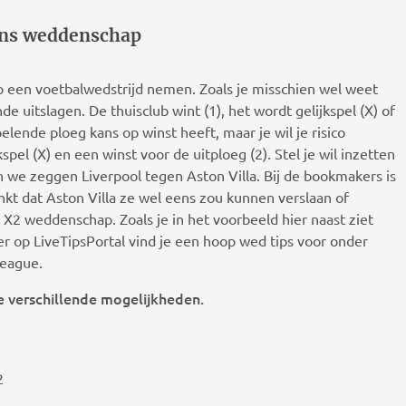
ans weddenschap
p een voetbalwedstrijd nemen. Zoals je misschien wel weet
nde uitslagen. De thuisclub wint (1), het wordt gelijkspel (X) of
spelende ploeg kans op winst heeft, maar je wil je risico
spel (X) en een winst voor de uitploeg (2). Stel je wil inzetten
n we zeggen Liverpool tegen Aston Villa. Bij de bookmakers is
enkt dat Aston Villa ze wel eens zou kunnen verslaan of
 X2 weddenschap. Zoals je in het voorbeeld hier naast ziet
r op LiveTipsPortal vind je een hoop wed tips voor onder
League.
 verschillende mogelijkheden.
2