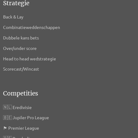
Strategie
Back & Lay
Combinatieweddenschappen
Dubbele kans bets
Over/under score
Head to head wedstrategie
Scorecast/Wincast
Competities
🇳🇱
Eredivisie
🇧🇪
Jupiler Pro League
🏴󠁧󠁢󠁥󠁮󠁧󠁿
Premier League