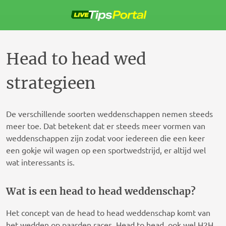
Sla
over
naar
de
inhoud
Head to head wed
strategieen
De verschillende soorten weddenschappen nemen steeds
meer toe. Dat betekent dat er steeds meer vormen van
weddenschappen zijn zodat voor iedereen die een keer
een gokje wil wagen op een sportwedstrijd, er altijd wel
wat interessants is.
Wat is een head to head weddenschap?
Het concept van de head to head weddenschap komt van
het wedden op paarden races. Head to head, ook wel H2H