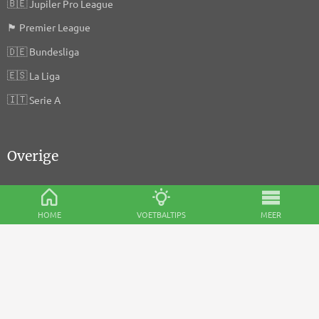
🇧🇪
Jupiler Pro League
🏴󠁧󠁢󠁥󠁮󠁧󠁿
Premier League
🇩🇪
Bundesliga
🇪🇸
La Liga
🇮🇹
Serie A
Overige
Over ons
Imprint
HOME
VOETBALTIPS
MEER
Disclaimer
Privacy Policy
Cookie Policy
Verantwoord Gokken