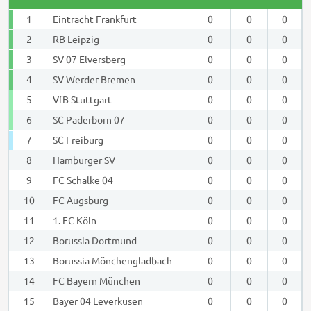
1
Eintracht Frankfurt
0
0
0
2
RB Leipzig
0
0
0
3
SV 07 Elversberg
0
0
0
4
SV Werder Bremen
0
0
0
5
VfB Stuttgart
0
0
0
6
SC Paderborn 07
0
0
0
7
SC Freiburg
0
0
0
8
Hamburger SV
0
0
0
9
FC Schalke 04
0
0
0
10
FC Augsburg
0
0
0
11
1. FC Köln
0
0
0
12
Borussia Dortmund
0
0
0
13
Borussia Mönchengladbach
0
0
0
14
FC Bayern München
0
0
0
15
Bayer 04 Leverkusen
0
0
0