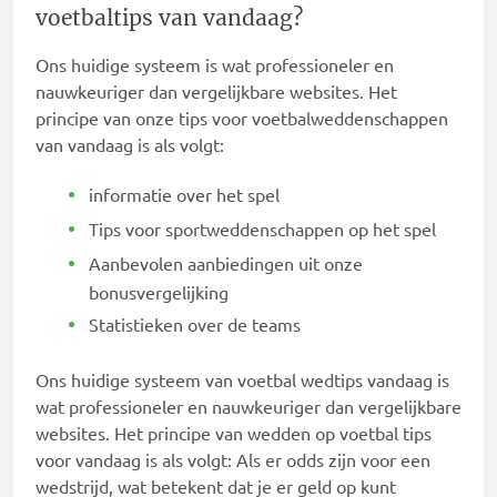
voetbaltips van vandaag?
Ons huidige systeem is wat professioneler en
nauwkeuriger dan vergelijkbare websites. Het
principe van onze tips voor voetbalweddenschappen
van vandaag is als volgt:
informatie over het spel
Tips voor sportweddenschappen op het spel
Aanbevolen aanbiedingen uit onze
bonusvergelijking
Statistieken over de teams
Ons huidige systeem van voetbal wedtips vandaag is
wat professioneler en nauwkeuriger dan vergelijkbare
websites. Het principe van wedden op voetbal tips
voor vandaag is als volgt: Als er odds zijn voor een
wedstrijd, wat betekent dat je er geld op kunt