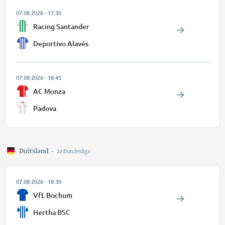
07.08.2026
-
17:30
Racing Santander
Deportivo Alavés
07.08.2026
-
18:45
AC Monza
Padova
Duitsland
-
2e Bundesliga
07.08.2026
-
18:30
VfL Bochum
Hertha BSC