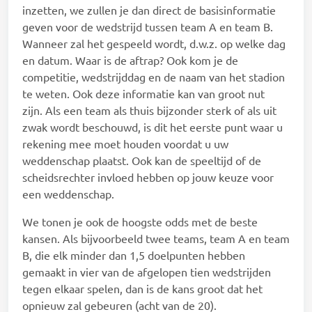
inzetten, we zullen je dan direct de basisinformatie
geven voor de wedstrijd tussen team A en team B.
Wanneer zal het gespeeld wordt, d.w.z. op welke dag
en datum. Waar is de aftrap? Ook kom je de
competitie, wedstrijddag en de naam van het stadion
te weten. Ook deze informatie kan van groot nut
zijn. Als een team als thuis bijzonder sterk of als uit
zwak wordt beschouwd, is dit het eerste punt waar u
rekening mee moet houden voordat u uw
weddenschap plaatst. Ook kan de speeltijd of de
scheidsrechter invloed hebben op jouw keuze voor
een weddenschap.
We tonen je ook de hoogste odds met de beste
kansen. Als bijvoorbeeld twee teams, team A en team
B, die elk minder dan 1,5 doelpunten hebben
gemaakt in vier van de afgelopen tien wedstrijden
tegen elkaar spelen, dan is de kans groot dat het
opnieuw zal gebeuren (acht van de 20).