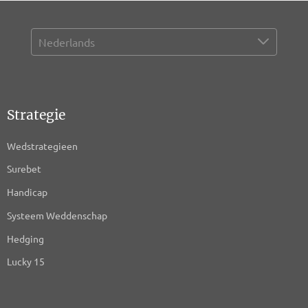
Strategie
Wedstrategieen
Surebet
Handicap
Systeem Weddenschap
Hedging
Lucky 15