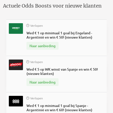
Actuele Odds Boosts voor nieuwe klanten
Verlopen
Wed € 1 op minimaal 1 goal bij Engeland -
Argentinië en win € 50! (nieuwe klanten)
Naar aanbieding
Verlopen
Wed € 5 op WK winst van Spanje en win € 50!
(nieuwe klanten)
Naar aanbieding
Verlopen
Wed € 1 op minimaal 1 goal bij Spanje -
Argentinië en win € 60! (nieuwe klanten)