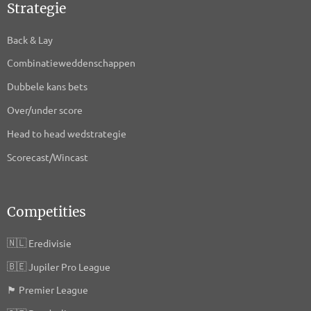
Strategie
Back & Lay
Combinatieweddenschappen
Dubbele kans bets
Over/under score
Head to head wedstrategie
Scorecast/Wincast
Competities
🇳🇱
Eredivisie
🇧🇪
Jupiler Pro League
🏴󠁧󠁢󠁥󠁮󠁧󠁿
Premier League