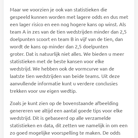
Maar we voorzien je ook van statistieken die
gespeeld kunnen worden met lagere odds en dus met
een lager risico en een nog hogere kans op winst. Als
team A in zes van de tien wedstrijden minder dan 2,5
doelpunten scoort en team B in vijf van de tien, dan
wordt de kans op minder dan 2,5 doelpunten
groter. Dat is natuurlijk niet alles. We bieden u meer
statistieken met de beste kansen voor elke
wedstrijd. We hebben ook de vormcurve van de
laatste tien wedstrijden van beide teams. Uit deze
aanvullende informatie kunt u verdere conclusies
trekken voor uw eigen wedtip.
Zoals je kunt zien op de bovenstaande afbeelding
genereren we altijd een aantal goede tips voor elke
wedstrijd. Dit is gebaseerd op alle verzamelde
statistieken en data, dit zetten we namelijk in om een
zo goed mogelijke voorspelling te maken. De odds