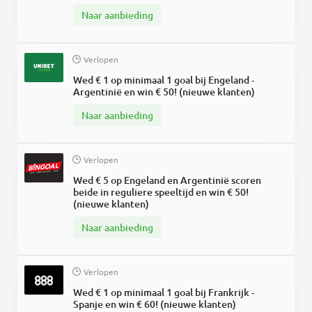
Naar aanbieding
Verlopen
Wed € 1 op minimaal 1 goal bij Engeland -
Argentinië en win € 50! (nieuwe klanten)
Naar aanbieding
Verlopen
Wed € 5 op Engeland en Argentinië scoren
beide in reguliere speeltijd en win € 50!
(nieuwe klanten)
Naar aanbieding
Verlopen
Wed € 1 op minimaal 1 goal bij Frankrijk -
Spanje en win € 60! (nieuwe klanten)