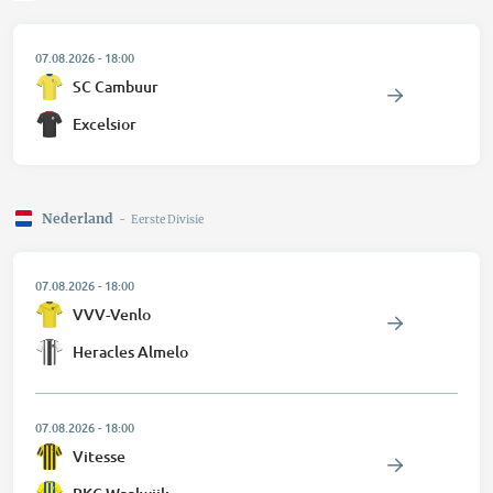
07.08.2026
-
18:00
SC Cambuur
Excelsior
Nederland
-
Eerste Divisie
07.08.2026
-
18:00
VVV-Venlo
Heracles Almelo
07.08.2026
-
18:00
Vitesse