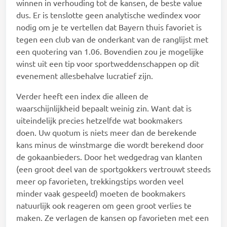
winnen in verhouding tot de kansen, de beste value
dus. Er is tenslotte geen analytische wedindex voor
nodig om je te vertellen dat Bayern thuis favoriet is
tegen een club van de onderkant van de ranglijst met
een quotering van 1.06. Bovendien zou je mogelijke
winst uit een tip voor sportweddenschappen op dit
evenement allesbehalve lucratief zijn.
Verder heeft een index die alleen de
waarschijnlijkheid bepaalt weinig zin. Want dat is
uiteindelijk precies hetzelfde wat bookmakers
doen. Uw quotum is niets meer dan de berekende
kans minus de winstmarge die wordt berekend door
de gokaanbieders. Door het wedgedrag van klanten
(een groot deel van de sportgokkers vertrouwt steeds
meer op favorieten, trekkingstips worden veel
minder vaak gespeeld) moeten de bookmakers
natuurlijk ook reageren om geen groot verlies te
maken. Ze verlagen de kansen op favorieten met een