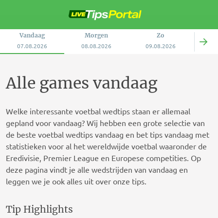
Sla
over
naar
Vandaag
Morgen
Zo
de
07.08.2026
08.08.2026
09.08.2026
inhoud
Ma
10.08.2026
Alle games vandaag
Welke interessante voetbal wedtips staan er allemaal
gepland voor vandaag? Wij hebben een grote selectie van
de beste voetbal wedtips vandaag en bet tips vandaag met
statistieken voor al het wereldwijde voetbal waaronder de
Eredivisie, Premier League en Europese competities. Op
deze pagina vindt je alle wedstrijden van vandaag en
leggen we je ook alles uit over onze tips.
Tip Highlights