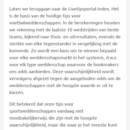
Laten we teruggaan naar de Livetipsportal-index. Het
is de basis van de huidige tips voor
voetbalweddenschappen. In de berekeningen houden
we rekening met de laatste 10 wedstrijden van beide
teams, kijkend naar thuis- en uitresultaten, evenals de
sterkte van elke tegenstander in vergelijking met de
komende. Zo wordt een kans om te winnen bepaald
voor elke weddenschapsmarkt in het systeem, d.w.z.
voor elk type weddenschap waarvoor de bookmakers
ons odds aanbieden. Deze waarschijnlijkheid wordt
vervolgens afgezet tegen de aangeboden odds om de
weddenschappen met de hoogste waarde er uit te
kiezen.
Dit betekent dat onze tips voor
sportweddenschappen vandaag niet
noodzakelijkerwijs die zijn met de hoogste
waarschijnlijkheid, maar die waar je het meeste kunt