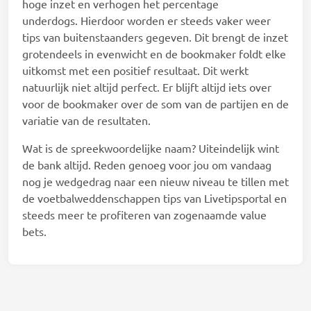
hoge inzet en verhogen het percentage
underdogs. Hierdoor worden er steeds vaker weer
tips van buitenstaanders gegeven. Dit brengt de inzet
grotendeels in evenwicht en de bookmaker foldt elke
uitkomst met een positief resultaat. Dit werkt
natuurlijk niet altijd perfect. Er blijft altijd iets over
voor de bookmaker over de som van de partijen en de
variatie van de resultaten.
Wat is de spreekwoordelijke naam? Uiteindelijk wint
de bank altijd. Reden genoeg voor jou om vandaag
nog je wedgedrag naar een nieuw niveau te tillen met
de voetbalweddenschappen tips van Livetipsportal en
steeds meer te profiteren van zogenaamde value
bets.