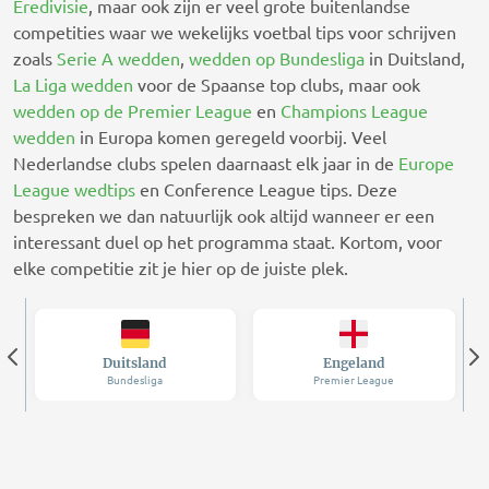
Eredivisie
, maar ook zijn er veel grote buitenlandse
competities waar we wekelijks voetbal tips voor schrijven
zoals
Serie A wedden
,
wedden op Bundesliga
in Duitsland,
La Liga wedden
voor de Spaanse top clubs, maar ook
wedden op de Premier League
en
Champions League
wedden
in Europa komen geregeld voorbij. Veel
Nederlandse clubs spelen daarnaast elk jaar in de
Europe
League wedtips
en Conference League tips. Deze
bespreken we dan natuurlijk ook altijd wanneer er een
interessant duel op het programma staat. Kortom, voor
elke competitie zit je hier op de juiste plek.
Duitsland
Engeland
Bundesliga
Premier League