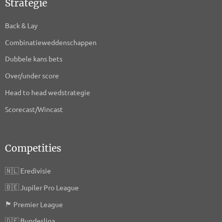
Strategie
Back & Lay
Combinatieweddenschappen
Dubbele kans bets
Over/under score
Head to head wedstrategie
Scorecast/Wincast
Competities
🇳🇱
Eredivisie
🇧🇪
Jupiler Pro League
🏴󠁧󠁢󠁥󠁮󠁧󠁿
Premier League
🇩🇪
Bundesliga