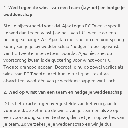
1. Wed tegen de winst van een team (lay-bet) en hedge je
weddenschap
Stel je bijvoorbeeld voor dat Ajax tegen FC Twente speelt.
Je wed dan tegen winst (lay-bet) van FC Twente op een
betting exchange. Als Ajax dan niet snel op een voorsprong
komt, kun je je lay weddenschap “hedgen” door op winst
van FC Twente in te zetten. Doordat Ajax niet snel op
voorsprong kwam is de quotering voor winst voor FC
Twente omhoog gegaan. Doordat je nu op zowel verlies als
winst van FC Twente inzet kun je rustig het resultaat
afwachten, want één van je weddenschappen wint toch.
2. Wed op winst van een team en hedge je weddenschap
Dit is het exacte tegenovergestelde van het voorgaande
voorbeeld. Je zet in op de winst van je team en als ze op
een voorsprong komen te staan, dan zet je in op verlies van
je team. Zo verzeker je je weddenschap en win je dus