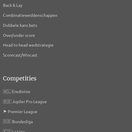
Back & Lay
Combinatieweddenschappen
Dubbele kans bets
Over/under score
Head to head wedstrategie
Scorecast/Wincast
Competities
🇳🇱
Eredivisie
🇧🇪
Jupiler Pro League
🏴󠁧󠁢󠁥󠁮󠁧󠁿
Premier League
🇩🇪
Bundesliga
🇪🇸
La Liga