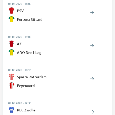
08.08.2026
-
18:00
PSV
Fortuna Sittard
08.08.2026
-
19:00
AZ
ADO Den Haag
09.08.2026
-
10:15
Sparta Rotterdam
Feyenoord
09.08.2026
-
12:30
PEC Zwolle