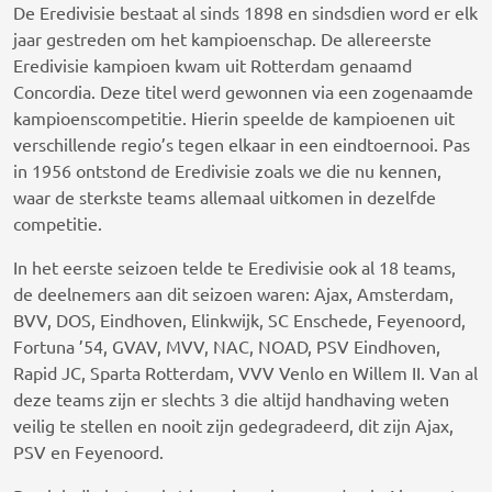
De Eredivisie bestaat al sinds 1898 en sindsdien word er elk
jaar gestreden om het kampioenschap. De allereerste
Eredivisie kampioen kwam uit Rotterdam genaamd
Concordia. Deze titel werd gewonnen via een zogenaamde
kampioenscompetitie. Hierin speelde de kampioenen uit
verschillende regio’s tegen elkaar in een eindtoernooi. Pas
in 1956 ontstond de Eredivisie zoals we die nu kennen,
waar de sterkste teams allemaal uitkomen in dezelfde
competitie.
In het eerste seizoen telde te Eredivisie ook al 18 teams,
de deelnemers aan dit seizoen waren: Ajax, Amsterdam,
BVV, DOS, Eindhoven, Elinkwijk, SC Enschede, Feyenoord,
Fortuna ’54, GVAV, MVV, NAC, NOAD, PSV Eindhoven,
Rapid JC, Sparta Rotterdam, VVV Venlo en Willem II. Van al
deze teams zijn er slechts 3 die altijd handhaving weten
veilig te stellen en nooit zijn gedegradeerd, dit zijn Ajax,
PSV en Feyenoord.