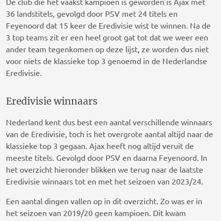
De club die het vaakst kampioen is geworden is Ajax met
36 landstitels, gevolgd door PSV met 24 titels en
Feyenoord dat 15 keer de Eredivisie wist te winnen. Na de
3 top teams zit er een heel groot gat tot dat we weer een
ander team tegenkomen op deze lijst, ze worden dus niet
voor niets de klassieke top 3 genoemd in de Nederlandse
Eredivisie.
Eredivisie winnaars
Nederland kent dus best een aantal verschillende winnaars
van de Eredivisie, toch is het overgrote aantal altijd naar de
klassieke top 3 gegaan. Ajax heeft nog altijd veruit de
meeste titels. Gevolgd door PSV en daarna Feyenoord. In
het overzicht hieronder blikken we terug naar de laatste
Eredivisie winnaars tot en met het seizoen van 2023/24.
Een aantal dingen vallen op in dit overzicht. Zo was er in
het seizoen van 2019/20 geen kampioen. Dit kwam