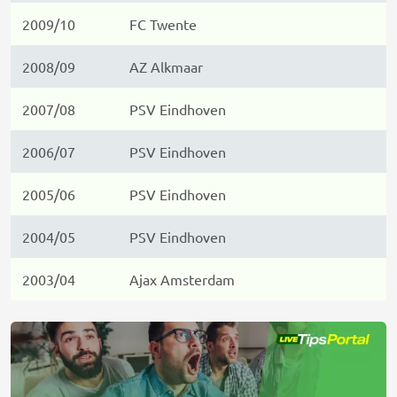
2009/10
FC Twente
2008/09
AZ Alkmaar
2007/08
PSV Eindhoven
2006/07
PSV Eindhoven
2005/06
PSV Eindhoven
2004/05
PSV Eindhoven
2003/04
Ajax Amsterdam