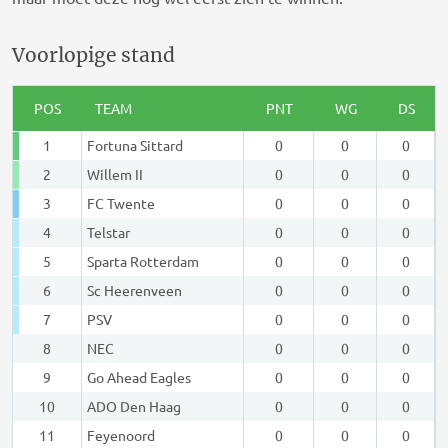
Voorlopige stand
POS
TEAM
PNT
WG
DS
1
Fortuna Sittard
0
0
0
2
Willem II
0
0
0
3
FC Twente
0
0
0
4
Telstar
0
0
0
5
Sparta Rotterdam
0
0
0
6
Sc Heerenveen
0
0
0
7
PSV
0
0
0
8
NEC
0
0
0
9
Go Ahead Eagles
0
0
0
10
ADO Den Haag
0
0
0
11
Feyenoord
0
0
0