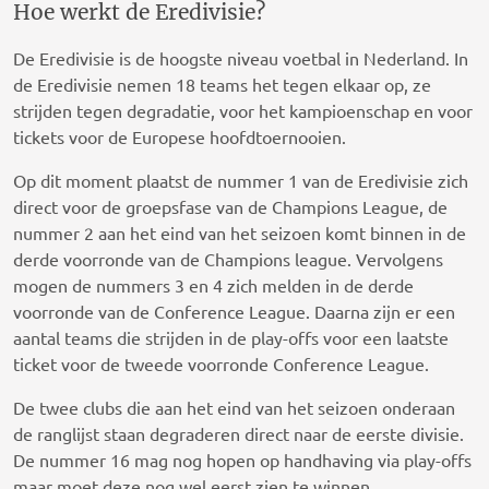
Hoe werkt de Eredivisie?
De Eredivisie is de hoogste niveau voetbal in Nederland. In
de Eredivisie nemen 18 teams het tegen elkaar op, ze
strijden tegen degradatie, voor het kampioenschap en voor
tickets voor de Europese hoofdtoernooien.
Op dit moment plaatst de nummer 1 van de Eredivisie zich
direct voor de groepsfase van de Champions League, de
nummer 2 aan het eind van het seizoen komt binnen in de
derde voorronde van de Champions league. Vervolgens
mogen de nummers 3 en 4 zich melden in de derde
voorronde van de Conference League. Daarna zijn er een
aantal teams die strijden in de play-offs voor een laatste
ticket voor de tweede voorronde Conference League.
De twee clubs die aan het eind van het seizoen onderaan
de ranglijst staan degraderen direct naar de eerste divisie.
De nummer 16 mag nog hopen op handhaving via play-offs
maar moet deze nog wel eerst zien te winnen.