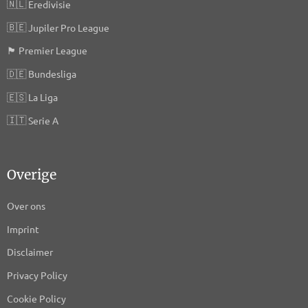
🇳🇱
Eredivisie
🇧🇪
Jupiler Pro League
🏴󠁧󠁢󠁥󠁮󠁧󠁿
Premier League
🇩🇪
Bundesliga
🇪🇸
La Liga
🇮🇹
Serie A
Overige
Over ons
Imprint
Disclaimer
Privacy Policy
Cookie Policy