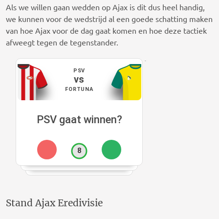
Als we willen gaan wedden op Ajax is dit dus heel handig,
we kunnen voor de wedstrijd al een goede schatting maken
van hoe Ajax voor de dag gaat komen en hoe deze tactiek
afweegt tegen de tegenstander.
Stand Ajax Eredivisie