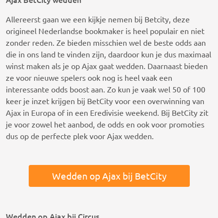
Allereerst gaan we een kijkje nemen bij Betcity, deze
origineel Nederlandse bookmaker is heel populair en niet
zonder reden. Ze bieden misschien wel de beste odds aan
die in ons land te vinden zijn, daardoor kun je dus maximaal
winst maken als je op Ajax gaat wedden. Daarnaast bieden
ze voor nieuwe spelers ook nog is heel vaak een
interessante odds boost aan. Zo kun je vaak wel 50 of 100
keer je inzet krijgen bij BetCity voor een overwinning van
Ajax in Europa of in een Eredivisie weekend. Bij BetCity zit
je voor zowel het aanbod, de odds en ook voor promoties
dus op de perfecte plek voor Ajax wedden.
Wedden op Ajax bij BetCity
Wedden op Ajax bij Circus