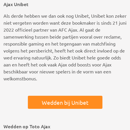
Ajax Unibet
Als derde hebben we dan ook nog Unibet, Unibet kon zeker
niet vergeten worden want deze bookmaker is sinds 21 juni
2022 officieel partner van AFC Ajax. Al gaat de
samenwerking tussen beide partijen vooral over reclame,
responsible gaming en het tegengaan van matchfixing
volgens het persbericht, heeft het ook direct invloed op de
wed ervaring natuurlijk. Zo biedt Unibet hele goede odds
aan en heeft het ook vaak Ajax odd boosts voor Ajax
beschikbaar voor nieuwe spelers in de vorm van een
welkomstbonus.
Wedden bij Unibet
Wedden op Toto Ajax