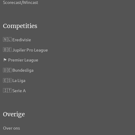
Scorecast/Wincast
Competities
🇳🇱
Eredivisie
🇧🇪
Jupiler Pro League
🏴󠁧󠁢󠁥󠁮󠁧󠁿
Premier League
🇩🇪
Bundesliga
🇪🇸
La Liga
🇮🇹
Serie A
Overige
Over ons