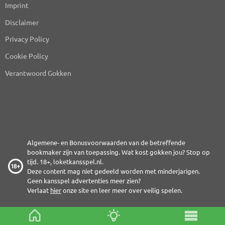
Imprint
Disclaimer
Privacy Policy
Cookie Policy
Verantwoord Gokken
Algemene- en Bonusvoorwaarden van de betreffende
bookmaker zijn van toepassing. Wat kost gokken jou? Stop op
tijd. 18+,
loketkansspel.nl
.
Deze content mag niet gedeeld worden met minderjarigen.
Geen kansspel advertenties meer zien?
Verlaat
hier
onze site en leer meer over veilig spelen.