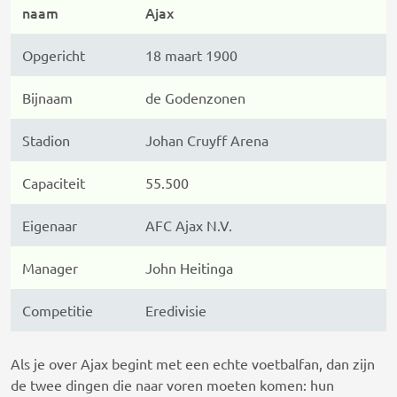
naam
Ajax
Opgericht
18 maart 1900
Bijnaam
de Godenzonen
Stadion
Johan Cruyff Arena
Capaciteit
55.500
Eigenaar
AFC Ajax N.V.
Manager
John Heitinga
Competitie
Eredivisie
Als je over Ajax begint met een echte voetbalfan, dan zijn
de twee dingen die naar voren moeten komen: hun