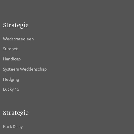
Strategie
Wedstrategieen
Surebet
Handicap
Systeem Weddenschap
Hedging
Lucky 15
Strategie
Back & Lay