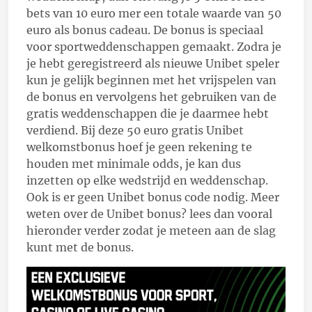
bets van 10 euro mer een totale waarde van 50
euro als bonus cadeau. De bonus is speciaal
voor sportweddenschappen gemaakt. Zodra je
je hebt geregistreerd als nieuwe Unibet speler
kun je gelijk beginnen met het vrijspelen van
de bonus en vervolgens het gebruiken van de
gratis weddenschappen die je daarmee hebt
verdiend. Bij deze 50 euro gratis Unibet
welkomstbonus hoef je geen rekening te
houden met minimale odds, je kan dus
inzetten op elke wedstrijd en weddenschap.
Ook is er geen Unibet bonus code nodig. Meer
weten over de Unibet bonus? lees dan vooral
hieronder verder zodat je meteen aan de slag
kunt met de bonus.