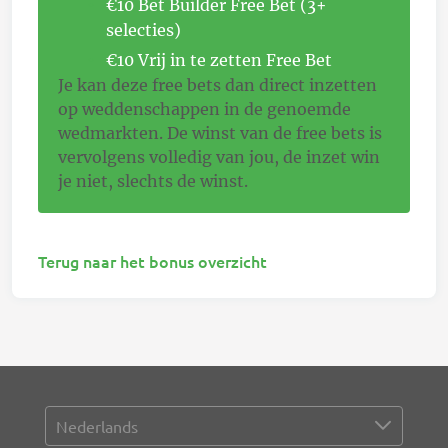
€10 Bet Builder Free Bet (3+
selecties)
€10 Vrij in te zetten Free Bet
Je kan deze free bets dan direct inzetten
op weddenschappen in de genoemde
wedmarkten. De winst van de free bets is
vervolgens volledig van jou, de inzet win
je niet, slechts de winst.
Terug naar het bonus overzicht