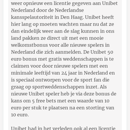
weer opnieuw een licentie gegeven aan Unibet
Nederland door de Nederlandse
kansspelautoriteit in Den Haag. Unibet heeft
hier lang op moeten wachten maar nu dat ze
dan eindelijk weer aan de slag kunnen in ons
land pakken ze direct uit met een mooie
welkomstbonus voor alle nieuwe spelers in
Nederland die zich aanmelden. De Unibet 50
euro bonus met gratis weddenschappen is te
claimen voor door nieuwe spelers met een
minimale leeftijd van 24 jaar in Nederland en
is speciaal ontworpen voor de sport fan die
graag op sportweddenschappen inzet. Als
nieuwe Unibet speler heb je via deze bonus de
kans om 5 free bets met een waarde van 10
euro per stuk te plaatsen na een storting van
10 euro.
Unibet had in het verleden ook al een licentie