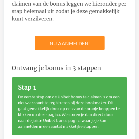
claimen van de bonus leggen we hieronder per
stap helemaal uit zodat je deze gemakkelijk
kunt verzilveren.
NU AANMELDEN!
Ontvang je bonus in 3 stappen
Stap 1
De eerste stap om de Unibet bonus te claimen is om een
nieuw account te registreren bij deze bookmaker. Dit
gaat gemakkelijk door op een van de oranje knoppen te
klikken op deze pagina. We sturen je dan direct door
naar de juiste Unibet bonus pagina waar je je kan
aanmelden in een aantal makkelijke stappen.