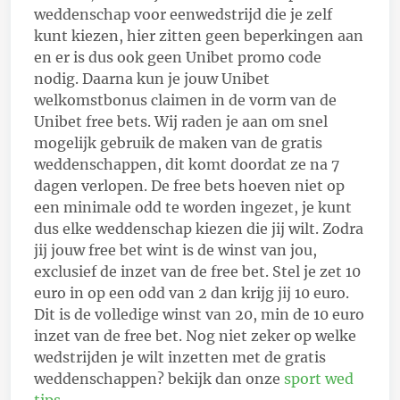
weddenschap voor eenwedstrijd die je zelf
kunt kiezen, hier zitten geen beperkingen aan
en er is dus ook geen Unibet promo code
nodig. Daarna kun je jouw Unibet
welkomstbonus claimen in de vorm van de
Unibet free bets. Wij raden je aan om snel
mogelijk gebruik de maken van de gratis
weddenschappen, dit komt doordat ze na 7
dagen verlopen. De free bets hoeven niet op
een minimale odd te worden ingezet, je kunt
dus elke weddenschap kiezen die jij wilt. Zodra
jij jouw free bet wint is de winst van jou,
exclusief de inzet van de free bet. Stel je zet 10
euro in op een odd van 2 dan krijg jij 10 euro.
Dit is de volledige winst van 20, min de 10 euro
inzet van de free bet. Nog niet zeker op welke
wedstrijden je wilt inzetten met de gratis
weddenschappen? bekijk dan onze
sport wed
tips
.