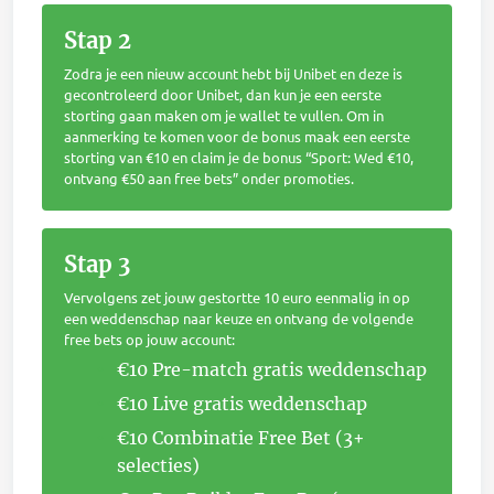
Stap 2
Zodra je een nieuw account hebt bij Unibet en deze is
gecontroleerd door Unibet, dan kun je een eerste
storting gaan maken om je wallet te vullen. Om in
aanmerking te komen voor de bonus maak een eerste
storting van €10 en claim je de bonus “Sport: Wed €10,
ontvang €50 aan free bets” onder promoties.
Stap 3
Vervolgens zet jouw gestortte 10 euro eenmalig in op
een weddenschap naar keuze en ontvang de volgende
free bets op jouw account:
€10 Pre-match gratis weddenschap
€10 Live gratis weddenschap
€10 Combinatie Free Bet (3+
selecties)