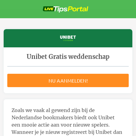
Sla
over
naar
de
inhoud
Unibet Gratis weddenschap
NU AANMELDEN!
Zoals we vaak al gewend zijn bij de
Nederlandse bookmakers biedt ook Unibet
een mooie actie aan voor nieuwe spelers.
Wanneer je je nieuw registreert bij Unibet dan