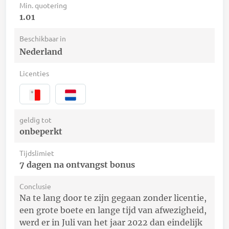
Min. quotering
1.01
Beschikbaar in
Nederland
Licenties
geldig tot
onbeperkt
Tijdslimiet
7 dagen na ontvangst bonus
Conclusie
Na te lang door te zijn gegaan zonder licentie,
een grote boete en lange tijd van afwezigheid,
werd er in Juli van het jaar 2022 dan eindelijk